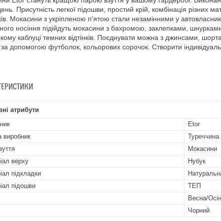
ни Etor стануть кращою парою взуття у вашому гардеробі. Виконані у
день. Присутність легкої підошви, простий крій, комбінація різних 
ків. Мокасини з укріпленою п'ятою стали незамінними у автовласникі
ого носіння підійдуть мокасини з бахромою, заклепками, шнурками.
кому каблуці темних відтінків. Поєднувати можна з джинсами, шорт
за допомогою футболок, кольорових сорочок. Створити індивідуаль
ТЕРИСТИКИ
ні атрибути
ник
Etor
а виробник
Туреччина
зуття
Мокасини
іал верху
Нубук
іал підкладки
Натуральн
іал підошви
ТЕП
Весна/Осі
Чорний