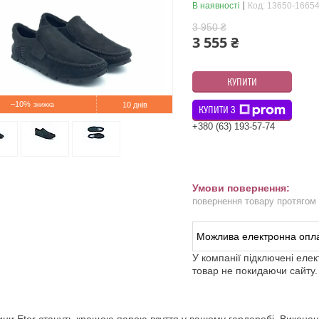
В наявності
Код:
13650-16654
3 950 ₴
3 555 ₴
КУПИТИ
–10%
10 днів
КУПИТИ З
+380 (63) 193-57-74
повернення товару протягом
У компанії підключені еле
товар не покидаючи сайту.