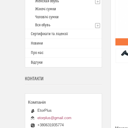
Женская обувь
Жіночі сумки
Чоловічі сумки
Вся обувь
Сертифікати та ліцензії
Новини
Про нас
Відгуки
КОНТАКТИ
EtorPlus
etorplus@gmail.com
+380631935774