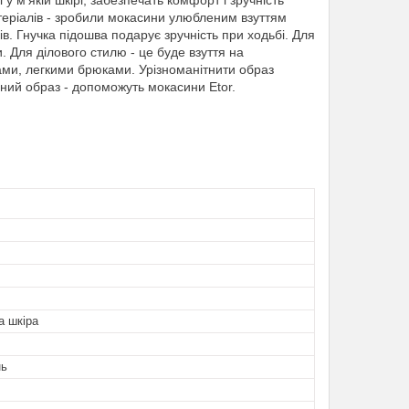
 м'якій шкірі, забезпечать комфорт і зручність
матеріалів - зробили мокасини улюбленим взуттям
в. Гнучка підошва подарує зручність при ходьбі. Для
 Для ділового стилю - це буде взуття на
ами, легкими брюками. Урізноманітнити образ
ний образ - допоможуть мокасини Etor.
а шкіра
нь