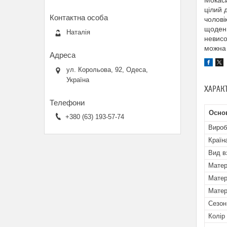
Мокаси
цілий 
чолові
щоденн
Наталія
невисо
можна 
ул. Корольова, 92, Одеса,
Україна
ХАРАК
Основ
+380 (63) 193-57-74
Вироб
Країн
Вид в
Матер
Матер
Матер
Сезон
Колір