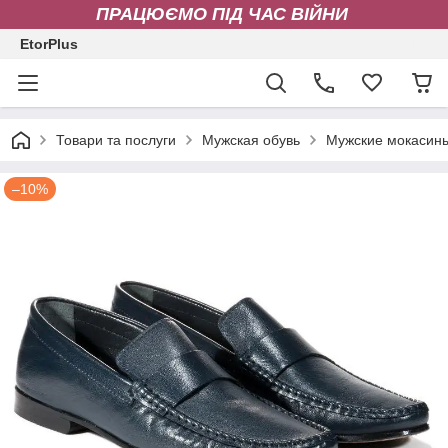
ПРАЦЮЄМО ПІД ЧАС ВІЙНИ
EtorPlus
Товари та послуги
Мужская обувь
Мужские мокасин
–10%