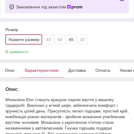
Замовлення під захистом
Розмір
Укажите размер
43
44
45
42
В наявності
Опис
Характеристики
Доставка
Оплата
Умови 
Опис
Мокасини Etor стануть кращою парою взуття у вашому
гардеробі. Виконані у м'якій шкірі, забезпечать комфорт і
зручність цілий день. Присутність легкої підошви, простий крій,
комбінація різних матеріалів - зробили мокасини улюбленим
взуттям чоловіків. Мокасини з укріпленою п'ятою стали
незамінними у автовласників. Гнучка підошва подарує
зручність при ходьбі. Для щоденного носіння підійдуть