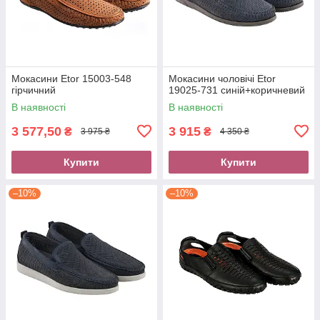
Мокасини Etor 15003-548
Мокасини чоловічі Etor
гірчичний
19025-731 синій+коричневий
В наявності
В наявності
3 577,50
3 915
₴
₴
3 975 ₴
4 350 ₴
Купити
Купити
–10%
–10%