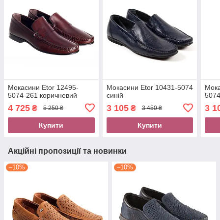
Мокасини Etor 12495-
Мокасини Etor 10431-5074
Мока
5074-261 коричневий
синій
5074
4 725
3 105
3 1
₴
₴
5 250 ₴
3 450 ₴
Купити
Купити
Акційні пропозиції та новинки
–10%
–10%