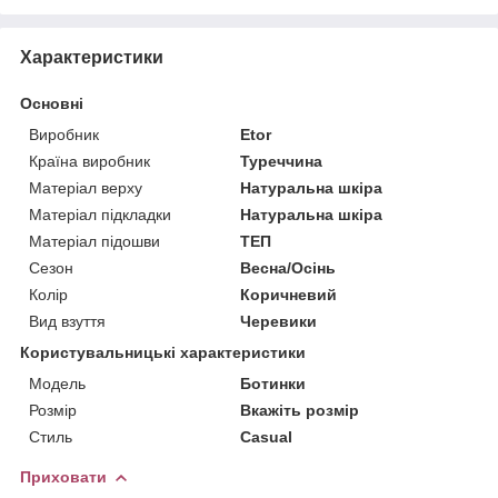
Характеристики
Основні
Виробник
Etor
Країна виробник
Туреччина
Матеріал верху
Натуральна шкіра
Матеріал підкладки
Натуральна шкіра
Матеріал підошви
ТЕП
Сезон
Весна/Осінь
Колір
Коричневий
Вид взуття
Черевики
Користувальницькі характеристики
Мoдель
Ботинки
Розмір
Вкажіть розмір
Стиль
Casual
Приховати