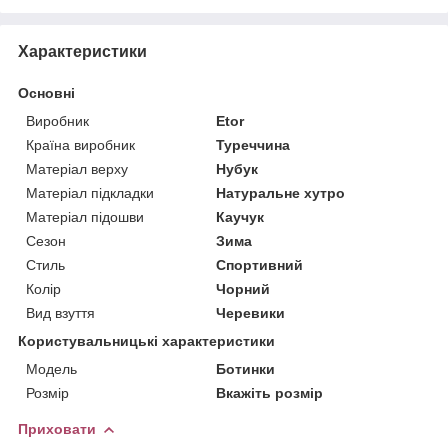
Характеристики
Основні
Виробник
Etor
Країна виробник
Туреччина
Матеріал верху
Нубук
Матеріал підкладки
Натуральне хутро
Матеріал підошви
Каучук
Сезон
Зима
Стиль
Спортивний
Колір
Чорний
Вид взуття
Черевики
Користувальницькі характеристики
Мoдель
Ботинки
Розмір
Вкажіть розмір
Приховати