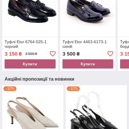
Туфлі Etor 6764-525-1
Туфлі Etor 4463-6173-1
Туфл
чорний
синій
бор
3 150
3 500
3 1
₴
₴
3 500 ₴
Купити
Купити
Акційні пропозиції та новинки
–10%
–10%