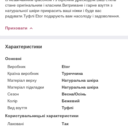
стане оригінальним і класним.Витримане і гарне взуття з
натуральної шкіри прикрасить ваші ніжки і буде вас
радувати.Туфлі Etor подарують вам насолоду і задоволення.
Приховати
Характеристики
Основні
Виробник
Etor
Країна виробник
Туреччина
Матеріал верху
Натуральна шкіра
Матеріал підкладки
Натуральна шкіра
Сезон
Весна/Осінь
Колір
Бежевий
Вид взуття
Туфлі
Користувальницькі характеристики
Лаковані
Так