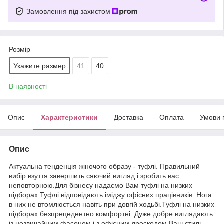
Замовлення під захистом
Розмір
Укажите размер
41
40
В наявності
Опис
Характеристики
Доставка
Оплата
Умови 
Опис
Актуальна тенденція жіночого образу - туфлі. Правильний
вибір взуття завершить сяючий вигляд і зробить вас
неповторною.Для бізнесу надаємо Вам туфлі на низких
підборах.Туфлі відповідають іміджу офісних працівників. Нога
в них не втомлюється навіть при довгій ходьбі.Туфлі на низких
підборах безпрецедентно комфортні. Дуже добре виглядають
із незвичайним фасоном і з офісним дрескодом.Ваш стиль