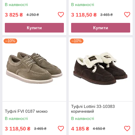
В наявності
В наявності
3 825
3 118,50
₴
₴
4 250 ₴
3 465 ₴
Купити
Купити
–10%
–10%
Туфлі Lottini 33-10383
Туфлі FVI 0187 мокко
коричневий
В наявності
В наявності
3 118,50
4 185
₴
₴
3 465 ₴
4 650 ₴