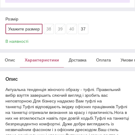
Розмір
Укажите размер
38
39
40
37
В наявності
Опис
Характеристики
Доставка
Оплата
Умови 
Опис
Актуальна тенденція жіночого образу - туфлі. Правильний
вибір взуття завершить сяючий вигляд і зробить вас
неповторною.Для бізнесу надаємо Вам туфлі на
танкетці.Туфлі відповідають іміджу офісних працівників.Туфлі
на танкетці отримали визнання за красу і практичність.Нога в
них не втомлюється навіть при довгій ходьбі.Туфлі на танкетці
безпрецедентно комфортні. Дуже добре виглядають із
незвичайним фасоном і з офісним дрескодом.Ваш стиль