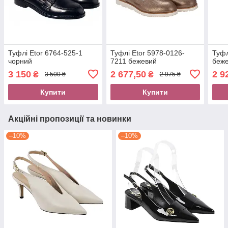
Туфлі Etor 6764-525-1
Туфлі Etor 5978-0126-
Туфл
чорний
7211 бежевий
беж
3 150
2 677,50
2 9
₴
₴
3 500 ₴
2 975 ₴
Купити
Купити
Акційні пропозиції та новинки
–10%
–10%