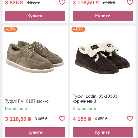
3 825
3 118,50
₴
₴
4 250 ₴
3 465 ₴
Купити
Купити
–10%
–10%
Туфлі Lottini 33-10383
Туфлі FVI 0187 мокко
коричневий
В наявності
В наявності
3 118,50
4 185
₴
₴
3 465 ₴
4 650 ₴
Купити
Купити