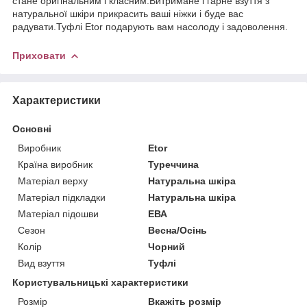
стане оригінальним і класним.Витримане і гарне взуття з
натуральної шкіри прикрасить ваші ніжки і буде вас
радувати.Туфлі Etor подарують вам насолоду і задоволення.
Приховати
Характеристики
Основні
Виробник
Etor
Країна виробник
Туреччина
Матеріал верху
Натуральна шкіра
Матеріал підкладки
Натуральна шкіра
Матеріал підошви
ЕВА
Сезон
Весна/Осінь
Колір
Чорний
Вид взуття
Туфлі
Користувальницькі характеристики
Розмір
Вкажіть розмір