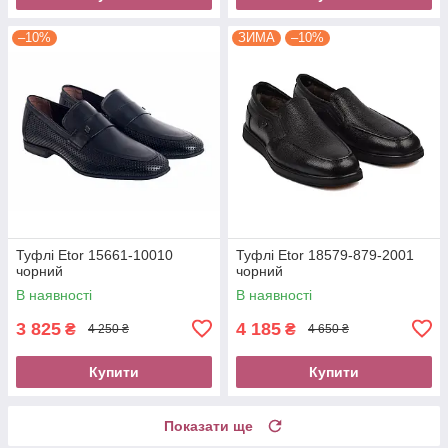
–10%
ЗИМА
–10%
Туфлі Etor 15661-10010
Туфлі Etor 18579-879-2001
чорний
чорний
В наявності
В наявності
3 825
4 185
₴
₴
4 250 ₴
4 650 ₴
Купити
Купити
Показати ще