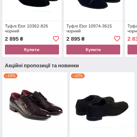
Туфлі Etor 10362-826
Туфлі Etor 10974-3615
Туфл
чорний
чорний
чор
2 895
2 895
2 8
₴
₴
Купити
Купити
Акційні пропозиції та новинки
–10%
–10%