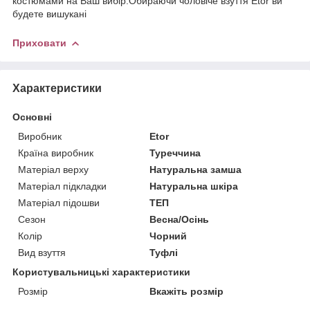
костюмами на Ваш вибір.Обираючи чоловіче взуття Etor ви
будете вишукані
Приховати
Характеристики
Основні
Виробник
Etor
Країна виробник
Туреччина
Матеріал верху
Натуральна замша
Матеріал підкладки
Натуральна шкіра
Матеріал підошви
ТЕП
Сезон
Весна/Осінь
Колір
Чорний
Вид взуття
Туфлі
Користувальницькі характеристики
Розмір
Вкажіть розмір