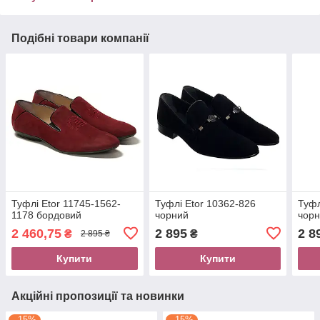
Подібні товари компанії
Туфлі Etor 11745-1562-
Туфлі Etor 10362-826
Туфл
1178 бордовий
чорний
чор
2 460,75
2 895
2 8
₴
₴
2 895 ₴
Купити
Купити
Акційні пропозиції та новинки
–15%
–15%