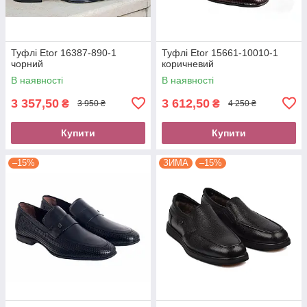
Туфлі Etor 16387-890-1
Туфлі Etor 15661-10010-1
чорний
коричневий
В наявності
В наявності
3 357,50
3 612,50
₴
₴
3 950 ₴
4 250 ₴
Купити
Купити
–15%
ЗИМА
–15%