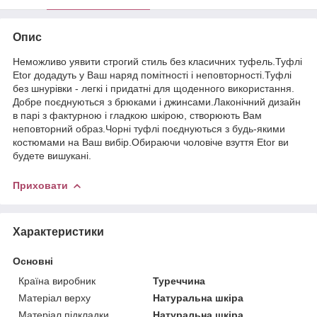
Опис
Неможливо уявити строгий стиль без класичних туфель.Туфлі
Etor додадуть у Ваш наряд помітності і неповторності.Туфлі
без шнурівки - легкі і придатні для щоденного використання.
Добре поєднуються з брюками і джинсами.Лаконічний дизайн
в парі з фактурною і гладкою шкірою, створюють Вам
неповторний образ.Чорні туфлі поєднуються з будь-якими
костюмами на Ваш вибір.Обираючи чоловіче взуття Etor ви
будете вишукані.
Приховати
Характеристики
Основні
Країна виробник
Туреччина
Матеріал верху
Натуральна шкіра
Матеріал підкладки
Натуральна шкіра