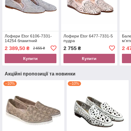
Лофери Etor 6106-7331-
Лофери Etor 6477-7331-5
Бале
14254 блакитний
пудра
м'ят
2 389,50
2 755
2 4
₴
₴
2 655 ₴
Купити
Купити
Акційні пропозиції та новинки
–10%
–10%