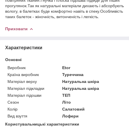
повітряних тканин.Гнучка і плоска підошва підійде для піших
прогулянок.Так як натуральні матеріали дихають і абсорбують
вологу, в балетках буде комфортно навіть в спеку.Особливість
таких балеток - жіночність, витонченість і легкість.
Приховати
Характеристики
Основні
Виробник
Etor
Країна виробник
Туреччина
Матеріал верху
Натуральна шкіра
Матеріал підкладки
Натуральна шкіра
Матеріал підошви
ТЕП
Сезон
Літо
Колір
Салатовий
Вид взуття
Лофери
Користувальницькі характеристики