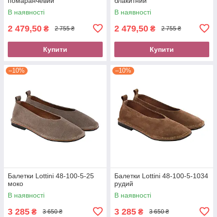
помаранчевий
блакитний
В наявності
В наявності
2 479,50
2 479,50
₴
₴
2 755 ₴
2 755 ₴
Купити
Купити
–10%
–10%
Балетки Lottini 48-100-5-25
Балетки Lottini 48-100-5-1034
моко
рудий
В наявності
В наявності
3 285
3 285
₴
₴
3 650 ₴
3 650 ₴