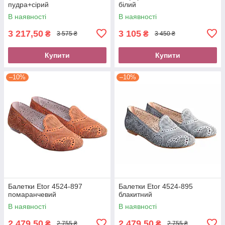
пудра+сірий
білий
В наявності
В наявності
3 217,50
3 105
₴
₴
3 575 ₴
3 450 ₴
Купити
Купити
–10%
–10%
Балетки Etor 4524-897
Балетки Etor 4524-895
помаранчевий
блакитний
В наявності
В наявності
2 479,50
2 479,50
₴
₴
2 755 ₴
2 755 ₴