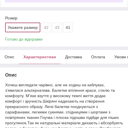
Розмір
Укажите размер
42
43
41
Готово до відправки
Опис
Характеристики
Доставка
Оплата
Умови 
Опис
Хочеш виглядати чарівно, але не ходиш на каблуках,
з'явилася альтернатива. Балетки втілення краси, стилю та
комфорту. М'яке взуття у високому темпі життя додає
комфорт і зручність.Шкіряні надихають на створення
прекрасного образу. Легкі балетки поєднуються з
сарафанами, легкими сукнями, спідницями і шортами з
повітряних тканин.Гнучка і плоска підошва підійде для піших
прогулянок.Так як натуральні матеріали дихають і абсорбують