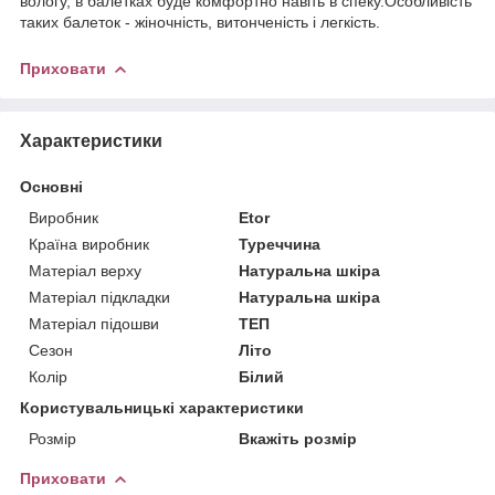
вологу, в балетках буде комфортно навіть в спеку.Особливість
таких балеток - жіночність, витонченість і легкість.
Приховати
Характеристики
Основні
Виробник
Etor
Країна виробник
Туреччина
Матеріал верху
Натуральна шкіра
Матеріал підкладки
Натуральна шкіра
Матеріал підошви
ТЕП
Сезон
Літо
Колір
Білий
Користувальницькі характеристики
Розмір
Вкажіть розмір
Приховати