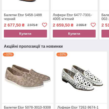
Балетки Etor 5458-1488
Лофери Etor 6477-7331-
Бале
чорний
4005 м'ятний
002-
2 677,50
2 659,50
2 5
₴
₴
2 975 ₴
2 955 ₴
Купити
Купити
Акційні пропозиції та новинки
–10%
–10%
Балетки Etor 5078-3010-9308
Лофери Etor 7262-9674-1