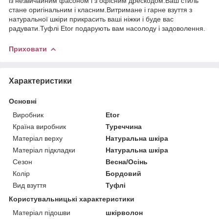
із незвичайним фасоном і з офісним дрескодом.Ваш стиль
стане оригінальним і класним.Витримане і гарне взуття з
натуральної шкіри прикрасить ваші ніжки і буде вас
радувати.Туфлі Etor подарують вам насолоду і задоволення.
Приховати
Характеристики
Основні
Виробник
Etor
Країна виробник
Туреччина
Матеріал верху
Натуральна шкіра
Матеріал підкладки
Натуральна шкіра
Сезон
Весна/Осінь
Колір
Бордовий
Вид взуття
Туфлі
Користувальницькі характеристики
Матеріал підошви
шкірволон