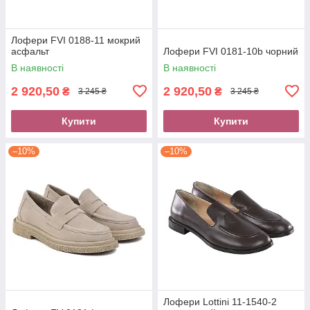
Лофери FVI 0188-11 мокрий
асфальт
Лофери FVI 0181-10b чорний
В наявності
В наявності
2 920,50
2 920,50
₴
₴
3 245 ₴
3 245 ₴
Купити
Купити
–10%
–10%
Лофери Lottini 11-1540-2