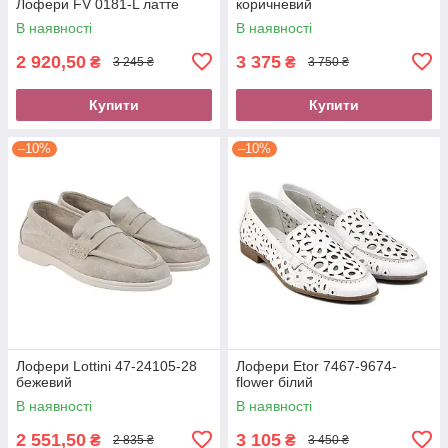
Лофери FV 0181-L латте
коричневий
В наявності
В наявності
2 920,50
3 375
₴
₴
3 245 ₴
3 750 ₴
Купити
Купити
–10%
–10%
Лофери Lottini 47-24105-28
Лофери Etor 7467-9674-
бежевий
flower білий
В наявності
В наявності
2 551,50
3 105
₴
₴
2 835 ₴
3 450 ₴