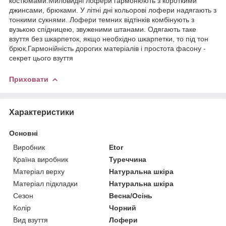
костюмами.Миловидні лофери гармонюють з короткими
джинсами, брюками. У літні дні кольорові лофери надягають з
тонкими сукнями. Лофери темних відтінків комбінують з
вузькою спідницею, звуженими штанами. Одягають таке
взуття без шкарпеток, якщо необхідно шкарпетки, то під тон
брюк.Гармонійність дорогих матеріалів і простота фасону -
секрет цього взуття
Приховати
Характеристики
Основні
Виробник
Etor
Країна виробник
Туреччина
Матеріал верху
Натуральна шкіра
Матеріал підкладки
Натуральна шкіра
Сезон
Весна/Осінь
Колір
Чорний
Вид взуття
Лофери