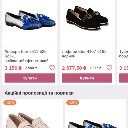
Лофери Etor 5411-525-
Лофери Etor 4107-6183
Туфл
323-1
чорний
бор
сріблястий+фіолетовий
3 150
2 677,50
3 1
₴
₴
3 500 ₴
2 975 ₴
Купити
Купити
Акційні пропозиції та новинки
–10%
–10%