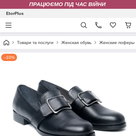
ПРАЦЮЄМО ПІД ЧАС ВІЙНИ
EtorPlus
Товари та послуги
Женская обувь
Женские лоферы
–10%