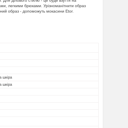
 Для ділового стилю - це буде взуття на
ами, легкими брюками. Урізноманітнити образ
ний образ - допоможуть мокасини Etor.
а шкіра
а шкіра