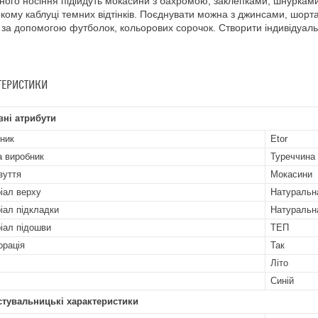
ого носіння підійдуть мокасини з бахромою, заклепками, шнурками.
кому каблуці темних відтінків. Поєднувати можна з джинсами, шорт
за допомогою футболок, кольорових сорочок. Створити індивідуаль
ТЕРИСТИКИ
ні атрибути
ник
Etor
а виробник
Туреччина
зуття
Мокасини
іал верху
Натуральн
іал підкладки
Натуральн
іал підошви
ТЕП
рація
Так
Літо
Синій
стувальницькі характеристики