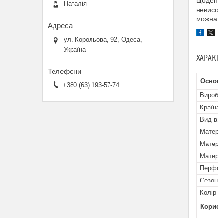
щоденн
Наталія
невисо
можна 
ул. Корольова, 92, Одеса,
Україна
ХАРАК
Основ
+380 (63) 193-57-74
Вироб
Країн
Вид в
Матер
Матер
Матер
Перфо
Сезон
Колір
Кори