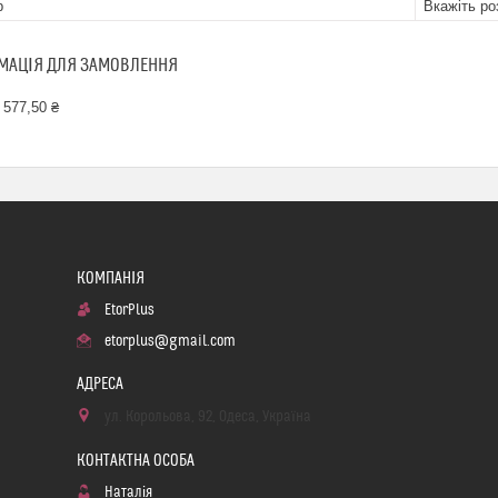
р
Вкажіть ро
МАЦІЯ ДЛЯ ЗАМОВЛЕННЯ
 577,50 ₴
EtorPlus
etorplus@gmail.com
ул. Корольова, 92, Одеса, Україна
Наталія