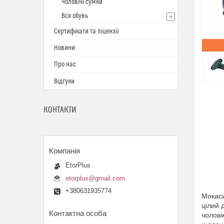
Чоловічі сумки
Вся обувь
Сертифікати та ліцензії
Новини
Про нас
Відгуки
КОНТАКТИ
EtorPlus
etorplus@gmail.com
+380631935774
Мокаси
цілий 
чолові