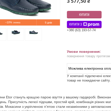
3 577,50 ₴
КУПИТИ
–10%
9 днів
КУПИТИ З
+380 (63) 193-57-74
повернення товару протягом
У компанії підключені еле
товар не покидаючи сайту.
ни Etor стануть кращою парою взуття у вашому гардеробі. Виконані у
день. Присутність легкої підошви, простий крій, комбінація різних 
ків. Мокасини з укріпленою п'ятою стали незамінними у автовласникі