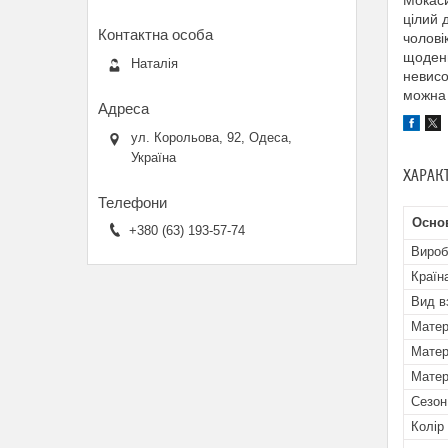
Мокаси
цілий 
чолові
щоденн
Наталія
невисо
можна 
ул. Корольова, 92, Одеса,
Україна
ХАРАК
Основ
+380 (63) 193-57-74
Вироб
Країн
Вид в
Матер
Матер
Матер
Сезон
Колір