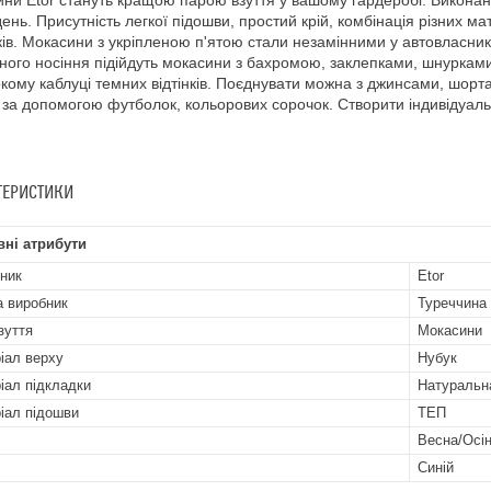
ни Etor стануть кращою парою взуття у вашому гардеробі. Виконані у
день. Присутність легкої підошви, простий крій, комбінація різних 
ків. Мокасини з укріпленою п'ятою стали незамінними у автовласникі
ого носіння підійдуть мокасини з бахромою, заклепками, шнурками.
кому каблуці темних відтінків. Поєднувати можна з джинсами, шорт
за допомогою футболок, кольорових сорочок. Створити індивідуаль
ТЕРИСТИКИ
ні атрибути
ник
Etor
а виробник
Туреччина
зуття
Мокасини
іал верху
Нубук
іал підкладки
Натуральн
іал підошви
ТЕП
Весна/Осі
Синій