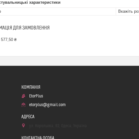
стувальницькі характеристики
р
Вкажіть ро
МАЦІЯ ДЛЯ ЗАМОВЛЕННЯ
 577,50 ₴
EtorPlus
etorplus@gmail.com
ул. Корольова, 92, Одеса, Україна