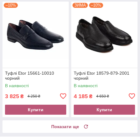
–10%
ЗИМА
–10%
Туфлі Etor 15661-10010
Туфлі Etor 18579-879-2001
чорний
чорний
В наявності
В наявності
3 825
4 185
₴
₴
4 250 ₴
4 650 ₴
Купити
Купити
Показати ще