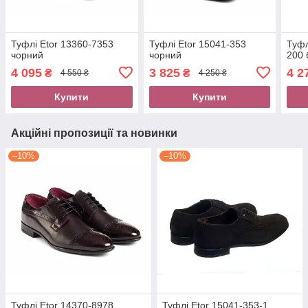
Туфлі Etor 13360-7353
Туфлі Etor 15041-353
Туфл
чорний
чорний
200 
4 095
3 825
4 2
₴
₴
4 550 ₴
4 250 ₴
Купити
Купити
Акційні пропозиції та новинки
–10%
–10%
Туфлі Etor 14370-8978
Туфлі Etor 15041-353-1