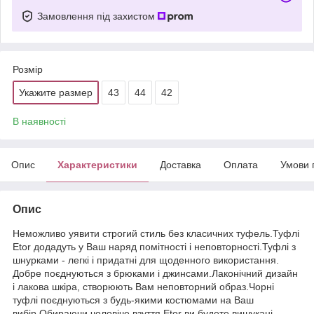
Замовлення під захистом
Розмір
Укажите размер
43
44
42
В наявності
Опис
Характеристики
Доставка
Оплата
Умови 
Опис
Неможливо уявити строгий стиль без класичних туфель.Туфлі
Etor додадуть у Ваш наряд помітності і неповторності.Туфлі з
шнурками - легкі і придатні для щоденного використання.
Добре поєднуються з брюками і джинсами.Лаконічний дизайн
і лакова шкіра, створюють Вам неповторний образ.Чорні
туфлі поєднуються з будь-якими костюмами на Ваш
вибір.Обираючи чоловіче взуття Etor ви будете вишукані.