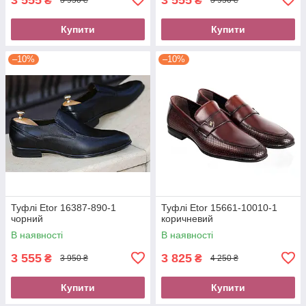
₴
₴
3 950 ₴
3 950 ₴
Купити
Купити
–10%
–10%
Туфлі Etor 16387-890-1
Туфлі Etor 15661-10010-1
чорний
коричневий
В наявності
В наявності
3 555
3 825
₴
₴
3 950 ₴
4 250 ₴
Купити
Купити