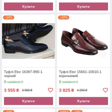
Купити
Купити
–10%
–10%
Туфлі Etor 16387-890-1
Туфлі Etor 15661-10010-1
чорний
коричневий
В наявності
В наявності
3 555
3 825
₴
₴
3 950 ₴
4 250 ₴
Купити
Купити
–10%
ЗИМА
–10%