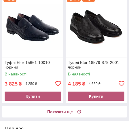
Туфлі Etor 15661-10010
Туфлі Etor 18579-879-2001
чорний
чорний
В наявності
В наявності
3 825
4 185
₴
₴
4 250 ₴
4 650 ₴
Купити
Купити
Показати ще
Про нас