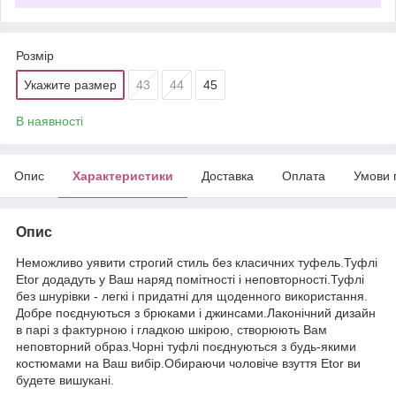
Розмір
Укажите размер
43
44
45
В наявності
Опис
Характеристики
Доставка
Оплата
Умови 
Опис
Неможливо уявити строгий стиль без класичних туфель.Туфлі
Etor додадуть у Ваш наряд помітності і неповторності.Туфлі
без шнурівки - легкі і придатні для щоденного використання.
Добре поєднуються з брюками і джинсами.Лаконічний дизайн
в парі з фактурною і гладкою шкірою, створюють Вам
неповторний образ.Чорні туфлі поєднуються з будь-якими
костюмами на Ваш вибір.Обираючи чоловіче взуття Etor ви
будете вишукані.