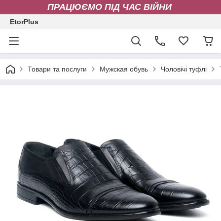
ПРАЦЮЄМО ПІД ЧАС ВІЙНИ
EtorPlus
Товари та послуги
Мужская обувь
Чоловічі туфлі