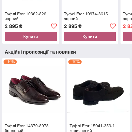
Туфлі Etor 10362-826
Туфлі Etor 10974-3615
Туфл
чорний
чорний
чор
2 895
2 895
2 8
₴
₴
Купити
Купити
Акційні пропозиції та новинки
–10%
–10%
Туфлі Etor 14370-8978
Туфлі Etor 15041-353-1
бордовий
коричневий