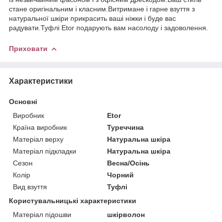
стане оригінальним і класним.Витримане і гарне взуття з
натуральної шкіри прикрасить ваші ніжки і буде вас
радувати.Туфлі Etor подарують вам насолоду і задоволення.
Приховати
Характеристики
Основні
Виробник
Etor
Країна виробник
Туреччина
Матеріал верху
Натуральна шкіра
Матеріал підкладки
Натуральна шкіра
Сезон
Весна/Осінь
Колір
Чорний
Вид взуття
Туфлі
Користувальницькі характеристики
Матеріал підошви
шкірволон