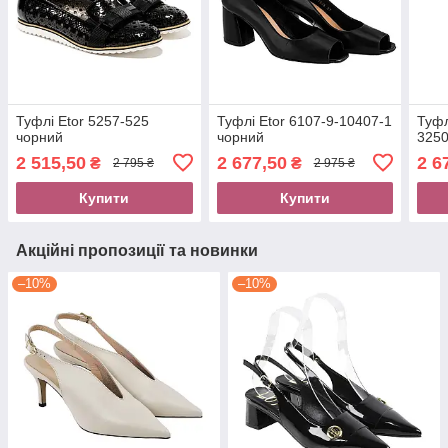
Туфлі Etor 5257-525
Туфлі Etor 6107-9-10407-1
Туфл
чорний
чорний
3250
2 515,50
2 677,50
2 6
₴
₴
2 795 ₴
2 975 ₴
Купити
Купити
Акційні пропозиції та новинки
–10%
–10%