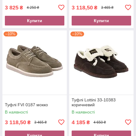
3 825
3 118,50
₴
₴
4 250 ₴
3 465 ₴
Купити
Купити
–10%
–10%
Туфлі Lottini 33-10383
Туфлі FVI 0187 мокко
коричневий
В наявності
В наявності
3 118,50
4 185
₴
₴
3 465 ₴
4 650 ₴
Купити
Купити