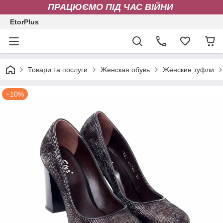
ПРАЦЮЄМО ПІД ЧАС ВІЙНИ
EtorPlus
Товари та послуги
Женская обувь
Женские туфли
–10%