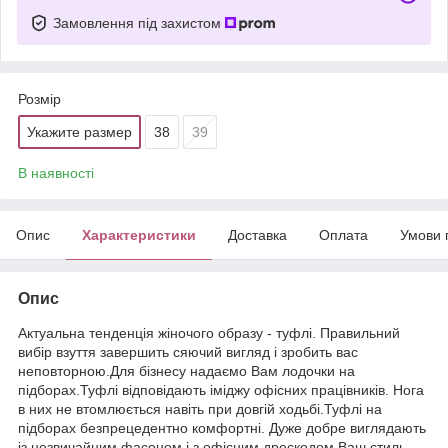
Замовлення під захистом
Розмір
Укажите размер
38
39
В наявності
Опис
Характеристики
Доставка
Оплата
Умови 
Опис
Актуальна тенденція жіночого образу - туфлі. Правильний
вибір взуття завершить сяючий вигляд і зробить вас
неповторною.Для бізнесу надаємо Вам лодочки на
підборах.Туфлі відповідають іміджу офісних працівників. Нога
в них не втомлюється навіть при довгій ходьбі.Туфлі на
підборах безпрецедентно комфортні. Дуже добре виглядають
із незвичайним фасоном і з офісним дрескодом.Ваш стиль