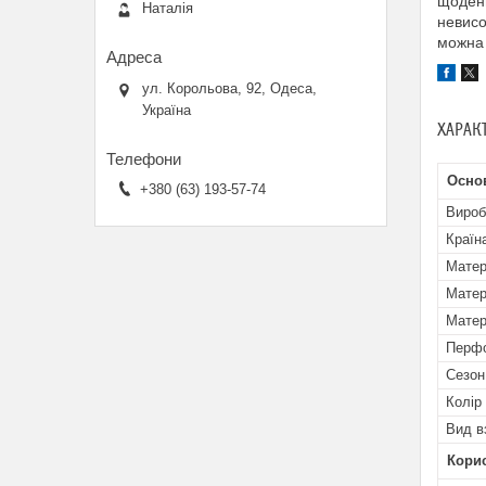
щоденн
Наталія
невисо
можна 
ул. Корольова, 92, Одеса,
Україна
ХАРАК
Основ
+380 (63) 193-57-74
Вироб
Країн
Матер
Матер
Матер
Перфо
Сезон
Колір
Вид в
Кори