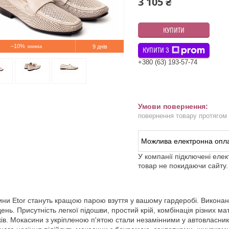
3 105 ₴
КУПИТИ
–10%
9 днів
КУПИТИ З
+380 (63) 193-57-74
повернення товару протягом
У компанії підключені еле
товар не покидаючи сайту.
ни Etor стануть кращою парою взуття у вашому гардеробі. Виконані у
день. Присутність легкої підошви, простий крій, комбінація різних 
ків. Мокасини з укріпленою п'ятою стали незамінними у автовласникі