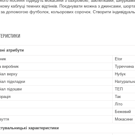
ого носіння підійдуть мокасини з бахромою, заклепками, шнурками.
кому каблуці темних відтінків. Поєднувати можна з джинсами, шорт
за допомогою футболок, кольорових сорочок. Створити індивідуаль
ТЕРИСТИКИ
ні атрибути
ник
Etor
а виробник
Туреччина
іал верху
Нубук
іал підкладки
Натуральн
іал підошви
ТЕП
рація
Так
Літо
Бежевий
зуття
Мокасини
стувальницькі характеристики