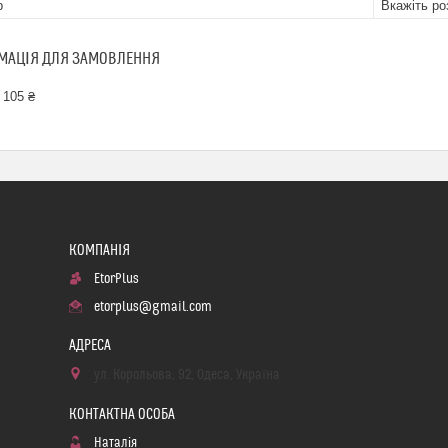
р
Вкажіть ро
МАЦІЯ ДЛЯ ЗАМОВЛЕННЯ
 105 ₴
EtorPlus
etorplus@gmail.com
ул. Корольова, 92, Одеса, Україна
Наталія