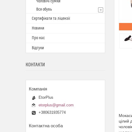
Чоловічі сумки
Вся обувь
Сертифікати та ліцензії
Новини
Про нас
Відгуки
КОНТАКТИ
EtorPlus
etorplus@gmail.com
+380631935774
Мокаси
цілий 
чолові