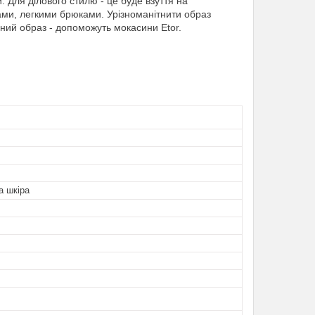
 Для ділового стилю - це буде взуття на
ами, легкими брюками. Урізноманітнити образ
ний образ - допоможуть мокасини Etor.
а шкіра