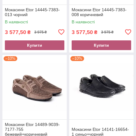
Мокасини Etor 14445-7383-
Мокасини Etor 14445-7383-
013 чорний
008 коричневий
В наявності
В наявності
3 577,50
3 577,50
₴
₴
3 975 ₴
3 975 ₴
Купити
Купити
–10%
–10%
Мокасини Etor 14489-9039-
7177-755
Мокасини Etor 14141-16654-
бежевий+коричневий
1 синьо+чорний