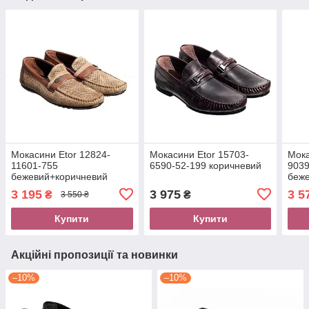
Мокасини Etor 12824-
Мокасини Etor 15703-
Мока
11601-755
6590-52-199 коричневий
9039
бежевий+коричневий
беж
3 195
3 975
3 5
₴
₴
3 550 ₴
Купити
Купити
Акційні пропозиції та новинки
–10%
–10%