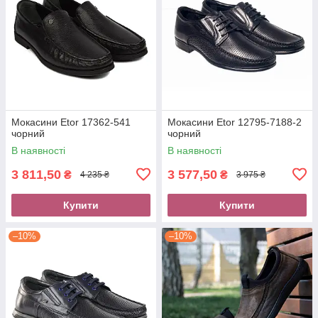
Мокасини Etor 17362-541
Мокасини Etor 12795-7188-2
чорний
чорний
В наявності
В наявності
3 811,50
3 577,50
₴
₴
4 235 ₴
3 975 ₴
Купити
Купити
–10%
–10%