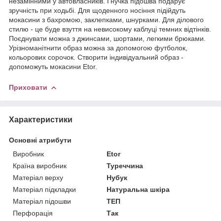
незамінними у автовласників. Гнучка підошва подарує
зручність при ходьбі. Для щоденного носіння підійдуть
мокасини з бахромою, заклепками, шнурками. Для ділового
стилю - це буде взуття на невисокому каблуці темних відтінків.
Поєднувати можна з джинсами, шортами, легкими брюками.
Урізноманітнити образ можна за допомогою футболок,
кольорових сорочок. Створити індивідуальний образ -
допоможуть мокасини Etor.
Приховати
Характеристики
Основні атрибути
Виробник
Etor
Країна виробник
Туреччина
Матеріал верху
Нубук
Матеріал підкладки
Натуральна шкіра
Матеріал підошви
ТЕП
Перфорація
Так