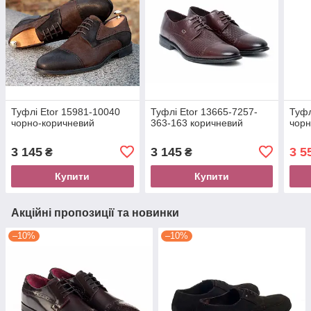
Туфлі Etor 15981-10040
Туфлі Etor 13665-7257-
Туфл
чорно-коричневий
363-163 коричневий
чор
3 145
3 145
3 5
₴
₴
Купити
Купити
Акційні пропозиції та новинки
–10%
–10%