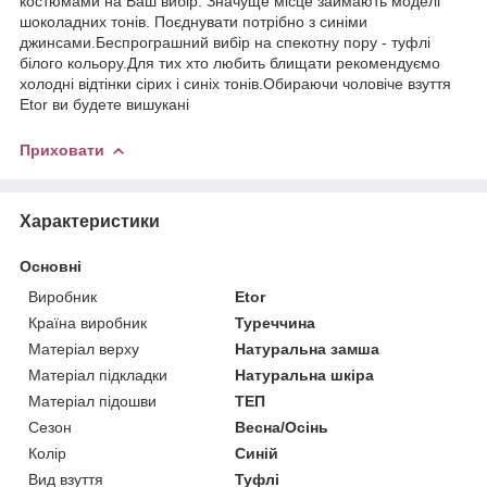
костюмами на Ваш вибір. Значуще місце займають моделі
шоколадних тонів. Поєднувати потрібно з синіми
джинсами.Беспрограшний вибір на спекотну пору - туфлі
білого кольору.Для тих хто любить блищати рекомендуємо
холодні відтінки сірих і синіх тонів.Обираючи чоловіче взуття
Etor ви будете вишукані
Приховати
Характеристики
Основні
Виробник
Etor
Країна виробник
Туреччина
Матеріал верху
Натуральна замша
Матеріал підкладки
Натуральна шкіра
Матеріал підошви
ТЕП
Сезон
Весна/Осінь
Колір
Синій
Вид взуття
Туфлі