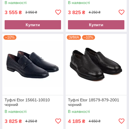
В наявності
В наявності
3 555
3 825
₴
₴
3 950 ₴
4 250 ₴
Купити
Купити
–10%
ЗИМА
–10%
Туфлі Etor 15661-10010
Туфлі Etor 18579-879-2001
чорний
чорний
В наявності
В наявності
3 825
4 185
₴
₴
4 250 ₴
4 650 ₴