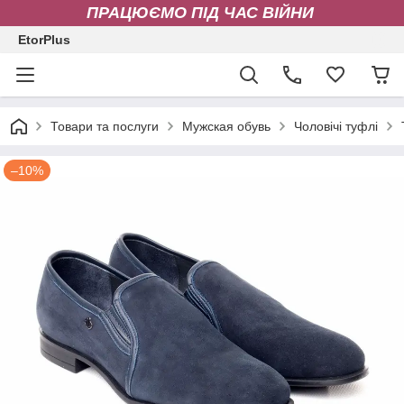
ПРАЦЮЄМО ПІД ЧАС ВІЙНИ
EtorPlus
Товари та послуги
Мужская обувь
Чоловічі туфлі
–10%