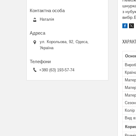
Неможл
шнурка
з нубу
вибір.
Наталія
ХАРАК
ул. Корольова, 92, Одеса,
Україна
Осно
Вироб
+380 (63) 193-57-74
Країн
Матер
Матер
Матер
Сезон
Колір
Вид в
Кори
Розмі