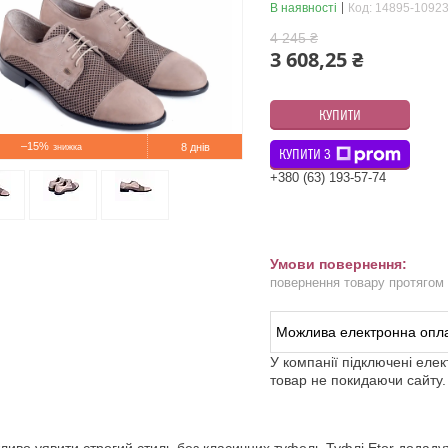
В наявності
Код:
14895-10923
4 245 ₴
3 608,25 ₴
КУПИТИ
–15%
8 днів
КУПИТИ З
+380 (63) 193-57-74
повернення товару протягом
У компанії підключені еле
товар не покидаючи сайту.