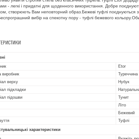
иво уявити строгий стиль без класичних туфель.Туфлі Etor додадуть
ми - легкі і придатні для щоденного використання. Добре поєднуют
ком, створюють Вам неповторний образ.Бежеві туфлі поєднуються 
Беспрограшний вибір на спекотну пору - туфлі бежевого кольору.Оби
ТЕРИСТИКИ
вні
ник
Etor
а виробник
Туреччина
іал верху
Нубук
іал підкладки
Натуральн
іал підошви
Тунит
Літо
Бежевий
зуття
Туфлі
стувальницькі характеристики
р
Вкажіть ро