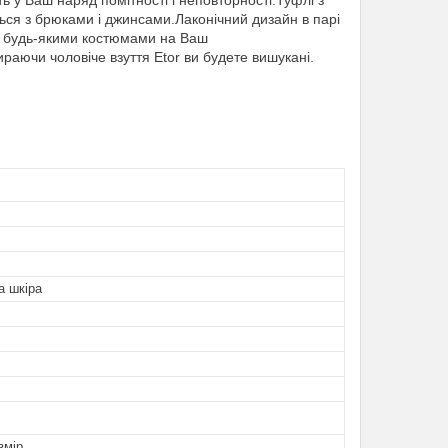
 у Ваш наряд помітності і неповторності.Туфлі з
ься з брюками і джинсами.Лаконічний дизайн в парі
з будь-якими костюмами на Ваш
раючи чоловіче взуття Etor ви будете вишукані.
а шкіра
змір