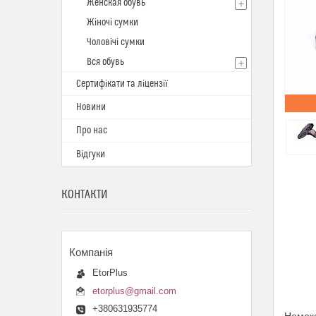
Женская обувь
Жіночі сумки
Чоловічі сумки
Вся обувь
Сертифікати та ліцензії
Новини
Про нас
Відгуки
КОНТАКТИ
EtorPlus
etorplus@gmail.com
+380631935774