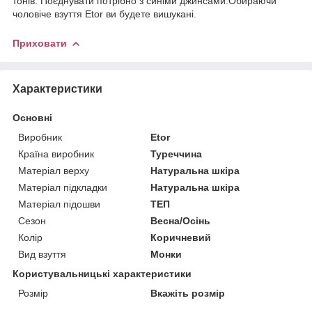
тонів. Поєднувати потрібно з синіми джинсами.Обираючи
чоловіче взуття Etor ви будете вишукані.
Приховати
Характеристики
Основні
Виробник
Etor
Країна виробник
Туреччина
Матеріал верху
Натуральна шкіра
Матеріал підкладки
Натуральна шкіра
Матеріал підошви
ТЕП
Сезон
Весна/Осінь
Колір
Коричневий
Вид взуття
Монки
Користувальницькі характеристики
Розмір
Вкажіть розмір