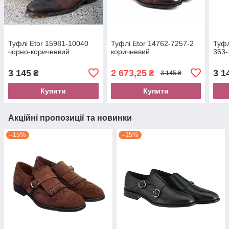
Туфлі Etor 15981-10040
Туфлі Etor 14762-7257-2
Туфл
чорно-коричневий
коричневий
363-
3 145
2 673,25
3 1
₴
₴
3 145 ₴
Купити
Купити
Акційні пропозиції та новинки
–15%
–15%