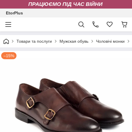
ПРАЦЮЄМО ПІД ЧАС ВІЙНИ
EtorPlus
Товари та послуги
Мужская обувь
Чоловічі монки
–15%