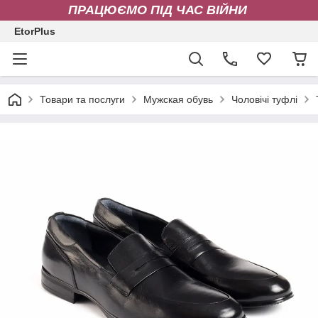
ПРАЦЮЄМО ПІД ЧАС ВІЙНИ
EtorPlus
Товари та послуги
Мужская обувь
Чоловічі туфлі