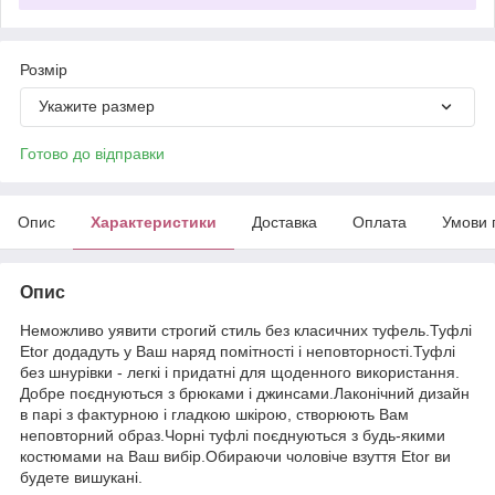
Розмір
Укажите размер
Готово до відправки
Опис
Характеристики
Доставка
Оплата
Умови 
Опис
Неможливо уявити строгий стиль без класичних туфель.Туфлі
Etor додадуть у Ваш наряд помітності і неповторності.Туфлі
без шнурівки - легкі і придатні для щоденного використання.
Добре поєднуються з брюками і джинсами.Лаконічний дизайн
в парі з фактурною і гладкою шкірою, створюють Вам
неповторний образ.Чорні туфлі поєднуються з будь-якими
костюмами на Ваш вибір.Обираючи чоловіче взуття Etor ви
будете вишукані.