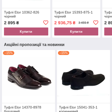
Туфлі Etor 10362-826
Туфлі Etor 15393-875-1
Туфл
чорний
чорний
чор
2 895
2 936,75
2 8
₴
₴
3 455 ₴
Купити
Купити
Акційні пропозиції та новинки
–15%
–15%
Туфлі Etor 14370-8978
Туфлі Etor 15041-353-1
бордовий
коричневий