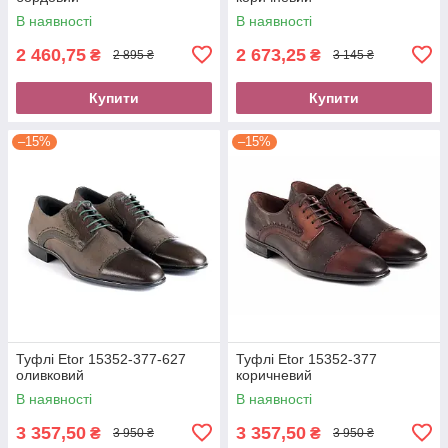
В наявності
В наявності
2 460,75
2 673,25
₴
₴
2 895 ₴
3 145 ₴
Купити
Купити
–15%
–15%
Туфлі Etor 15352-377-627
Туфлі Etor 15352-377
оливковий
коричневий
В наявності
В наявності
3 357,50
3 357,50
₴
₴
3 950 ₴
3 950 ₴