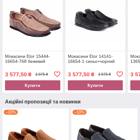
Мокасини Etor 15444-
Мокасини Etor 14141-
Мока
16654-768 бежевий
16654-1 синьо+чорний
1365
3 577,50
3 577,50
3 5
₴
₴
3 975 ₴
3 975 ₴
Купити
Купити
Акційні пропозиції та новинки
–10%
–10%