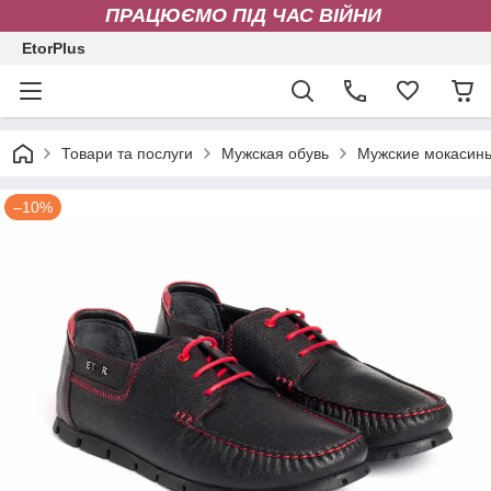
ПРАЦЮЄМО ПІД ЧАС ВІЙНИ
EtorPlus
Товари та послуги
Мужская обувь
Мужские мокасин
–10%