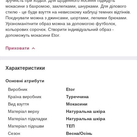
зручність при ходьбі. Для щоденного носіння підійдуть
мокасини з бахромою, заклепками, шнурками. Для ділового
стилю - це буде взуття на невисокому каблуці темних відтінків.
Поєднувати можна з джинсами, шортами, легкими брюками.
Урізноманітнити образ можна за допомогою футболок,
кольорових сорочок. Створити індивідуальний образ -
допоможуть мокасини Etor.
Приховати
Характеристики
Основні атрибути
Виробник
Etor
Країна виробник
Туреччина
Вид взуття
Мокасини
Матеріал верху
Натуральна шкіра
Матеріал підкладки
Натуральна шкіра
Матеріал підошви
ТЕП
Сезон
Весна/Осінь