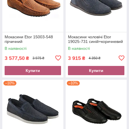
Мокасини Etor 15003-548
Мокасини чоловічі Etor
гірчичний
19025-731 синій+коричневий
В наявності
В наявності
3 577,50
3 915
₴
₴
3 975 ₴
4 350 ₴
Купити
Купити
–10%
–10%