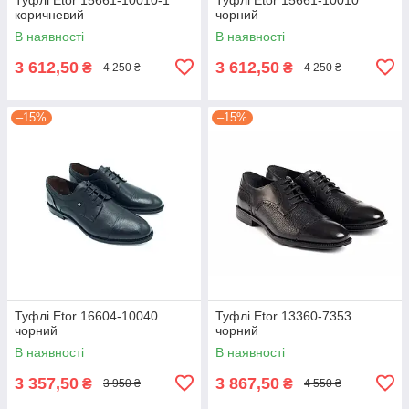
коричневий
чорний
В наявності
В наявності
3 612,50
3 612,50
₴
₴
4 250 ₴
4 250 ₴
–15%
–15%
Туфлі Etor 16604-10040
Туфлі Etor 13360-7353
чорний
чорний
В наявності
В наявності
3 357,50
3 867,50
₴
₴
3 950 ₴
4 550 ₴