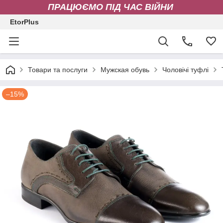
ПРАЦЮЄМО ПІД ЧАС ВІЙНИ
EtorPlus
Товари та послуги
Мужская обувь
Чоловічі туфлі
–15%