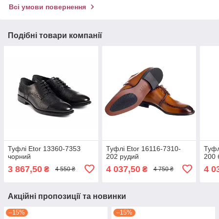
Всі умови повернення
Подібні товари компанії
Туфлі Etor 13360-7353
Туфлі Etor 16116-7310-
Туфл
чорний
202 рудий
200 
3 867,50
4 037,50
4 0
₴
₴
4 550 ₴
4 750 ₴
Акційні пропозиції та новинки
–15%
–15%