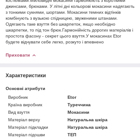
костюмами.Миловидні мокасини гармонюють з короткими
джинсами, брюками. У літні дні кольорові мокасини надягають
з тонкими сукнями, шортами. Мокасини темних відтінків
комбінують з вузькою спідницею, звуженими штанами.
Одягають таке взуття без шкарпеток, якщо необхідно
шкарпетки, то під тон брюк.Гармонійність дорогих матеріалів і
простота фасону - секрет цього взуття.У мокасинах Etor
будете відчувати себе легко, розкуто і впевнено
Приховати
Характеристики
Основні атрибути
Виробник
Etor
Країна виробник
Туреччина
Вид взуття
Мокасини
Матеріал верху
Натуральна шкіра
Матеріал підкладки
Натуральна шкіра
Матеріал підошви
ТЕП