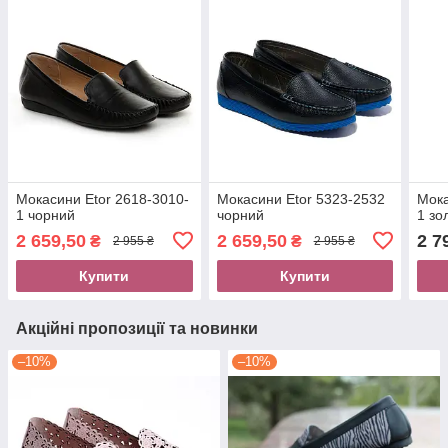
Мокасини Etor 2618-3010-
Мокасини Etor 5323-2532
Мока
1 чорний
чорний
1 зо
2 659,50
2 659,50
2 7
₴
₴
2 955 ₴
2 955 ₴
Купити
Купити
Акційні пропозиції та новинки
–10%
–10%