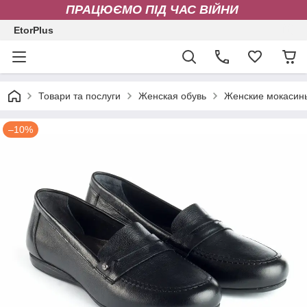
ПРАЦЮЄМО ПІД ЧАС ВІЙНИ
EtorPlus
Товари та послуги
Женская обувь
Женские мокасин
–10%