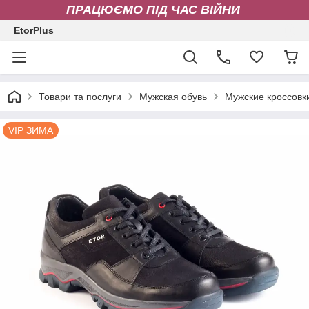
ПРАЦЮЄМО ПІД ЧАС ВІЙНИ
EtorPlus
Товари та послуги
Мужская обувь
Мужские кроссовк
VIP ЗИМА