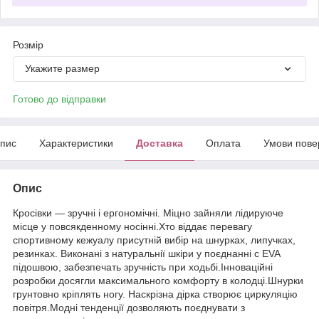
Розмір
Укажите размер
Готово до відправки
пис
Характеристики
Доставка
Оплата
Умови пове
Опис
Кросівки — зручні і ергономічні. Міцно зайняли лідируюче
місце у повсякденному носінні.Хто віддає перевагу
спортивному кежуалу присутній вибір на шнурках, липучках,
резинках. Виконані з натуральнії шкіри у поєднанні с EVA
підошвою, забезпечать зручність при ходьбі.Інноваційні
розробки досягли максимального комфорту в колодці.Шнурки
грунтовно кріплять ногу. Наскрізна дірка створює циркуляцію
повітря.Модні тенденції дозволяють поєднувати з