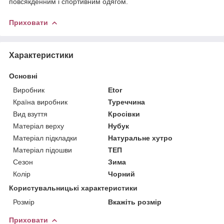
повсякденним і спортивним одягом.
Приховати
Характеристики
Основні
Виробник
Etor
Країна виробник
Туреччина
Вид взуття
Кросівки
Матеріал верху
Нубук
Матеріал підкладки
Натуральне хутро
Матеріал підошви
ТЕП
Сезон
Зима
Колір
Чорний
Користувальницькі характеристики
Розмір
Вкажіть розмір
Приховати