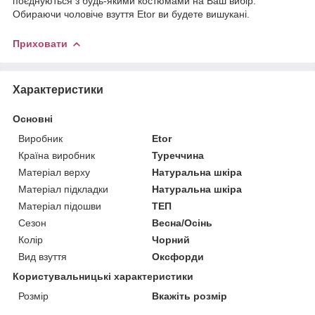
поєднуються з будь-якими костюмами на Ваш вибір.
Обираючи чоловіче взуття Etor ви будете вишукані.
Приховати
Характеристики
Основні
Виробник
Etor
Країна виробник
Туреччина
Матеріал верху
Натуральна шкіра
Матеріал підкладки
Натуральна шкіра
Матеріал підошви
ТЕП
Сезон
Весна/Осінь
Колір
Чорний
Вид взуття
Оксфорди
Користувальницькі характеристики
Розмір
Вкажіть розмір