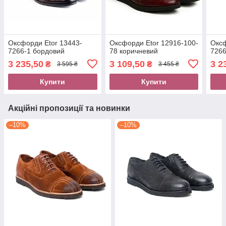
Оксфорди Etor 13443-
Оксфорди Etor 12916-100-
Оксф
7266-1 бордовий
78 коричневий
7266
3 235,50
3 109,50
3 2
₴
₴
3 595 ₴
3 455 ₴
Купити
Купити
Акційні пропозиції та новинки
–10%
–10%