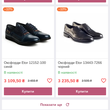
–10%
–10%
Оксфорди Etor 12152-100
Оксфорди Etor 13443-7266
синій
чорний
В наявності
В наявності
3 109,50
3 235,50
₴
₴
3 455 ₴
3 595 ₴
Купити
Купити
Показати ще