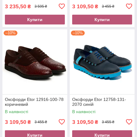
3 235,50
3 109,50
₴
₴
3 595 ₴
3 455 ₴
Купити
Купити
–10%
–10%
Оксфорди Etor 12916-100-78
Оксфорди Etor 12758-131-
коричневий
2070 синій
В наявності
В наявності
3 109,50
3 109,50
₴
₴
3 455 ₴
3 455 ₴
Купити
Купити