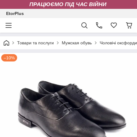
ПРАЦЮЄМО ПІД ЧАС ВІЙНИ
EtorPlus
Товари та послуги
Мужская обувь
Чоловічі оксфорди
–10%