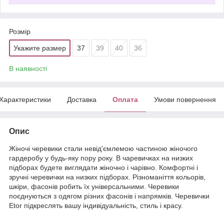
Розмір
Укажите размер
37
39
40
36
В наявності
Характеристики
Доставка
Оплата
Умови повернення
Опис
Жіночі черевики стали невід'ємлемою частиною жіночого
гардеробу у будь-яку пору року. В чаревичках на низких
підборах будете виглядати жіночно і чарівно. Комфортні і
зручні черевички на низких підборах. Різноманіття кольорів,
шкіри, фасонів робить їх універсальними. Черевики
поєднуються з одягом різних фасонів і напрямків. Черевички
Etor підкреслять вашу індивідуальність, стиль і красу.