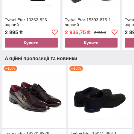
Туфлі Etor 10362-826
Туфлі Etor 15393-875-1
Туфл
чорний
чорний
чор
2 895
2 936,75
2 8
₴
₴
3 455 ₴
Купити
Купити
Акційні пропозиції та новинки
–15%
–15%
Туфлі Etor 14370-8978
Туфлі Etor 15041-353-1