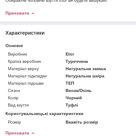
Обираючи чоловіче взуття Etor ви будете вишукані.
Приховати
Характеристики
Основні
Виробник
Etor
Країна виробник
Туреччина
Матеріал верху
Натуральна замша
Матеріал підкладки
Натуральна шкіра
Матеріал підошви
ТЕП
Сезон
Весна/Осінь
Колір
Чорний
Вид взуття
Туфлі
Користувальницькі характеристики
Розмір
Вкажіть розмір
Приховати