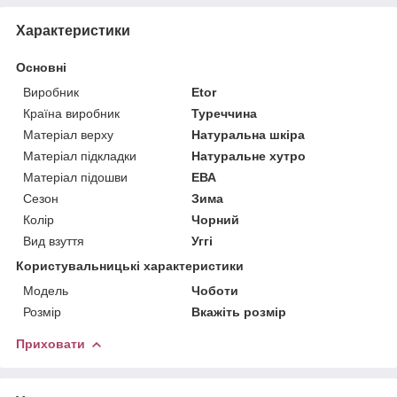
Характеристики
Основні
Виробник
Etor
Країна виробник
Туреччина
Матеріал верху
Натуральна шкіра
Матеріал підкладки
Натуральне хутро
Матеріал підошви
ЕВА
Сезон
Зима
Колір
Чорний
Вид взуття
Уггі
Користувальницькі характеристики
Мoдель
Чоботи
Розмір
Вкажіть розмір
Приховати