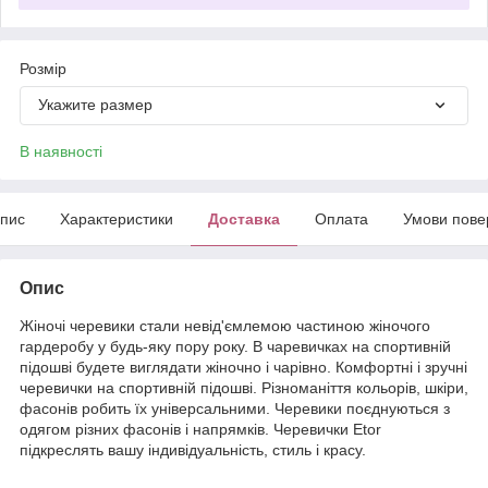
Розмір
Укажите размер
В наявності
пис
Характеристики
Доставка
Оплата
Умови пове
Опис
Жіночі черевики стали невід'ємлемою частиною жіночого
гардеробу у будь-яку пору року. В чаревичках на спортивній
підошві будете виглядати жіночно і чарівно. Комфортні і зручні
черевички на спортивній підошві. Різноманіття кольорів, шкіри,
фасонів робить їх універсальними. Черевики поєднуються з
одягом різних фасонів і напрямків. Черевички Etor
підкреслять вашу індивідуальність, стиль і красу.