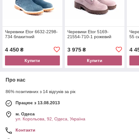
Черевики Etor 6632-2298-
Черевики Etor 5169-
Чере
734 блакитний
21554-710-1 рожевий
55 с
4 450
3 975
4 4
₴
₴
Купити
Купити
Про нас
86% позитивних з 14 відгуків за рік
Працює з 13.08.2013
м. Одеса
ул. Корольова, 92, Одеса, Україна
Контакти