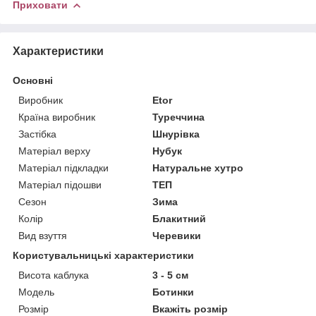
Приховати
Характеристики
Основні
Виробник
Etor
Країна виробник
Туреччина
Застібка
Шнурівка
Матеріал верху
Нубук
Матеріал підкладки
Натуральне хутро
Матеріал підошви
ТЕП
Сезон
Зима
Колір
Блакитний
Вид взуття
Черевики
Користувальницькі характеристики
Висота каблука
3 - 5 см
Мoдель
Ботинки
Розмір
Вкажіть розмір