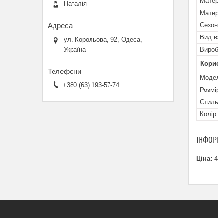
Матер
Наталія
Матер
Сезон
Вид в
ул. Корольова, 92, Одеса,
Україна
Вироб
Кори
Мoде
+380 (63) 193-57-74
Розмі
Стиль
Колір
ІНФОР
Ціна:
4