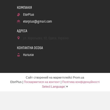
EtorPlus
etorplus@gmail.com
ул. Корольова, 92, Одеса, Україна
Наталія
Сайт створений на маркетплейсі
Prom.ua
EtorPlus |
Поскаржитися на контент
|
Політика конфіденційності
Select Language
▼