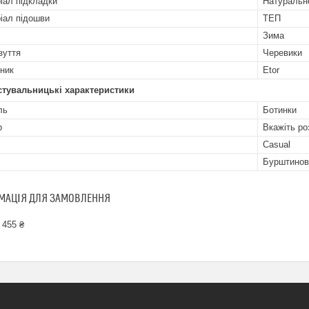
іал підкладки
Натуральн
іал підошви
ТЕП
Зима
зуття
Черевики
ник
Etor
стувальницькі характеристики
ль
Ботинки
р
Вкажіть ро
Casual
Бурштинов
МАЦІЯ ДЛЯ ЗАМОВЛЕННЯ
 455 ₴