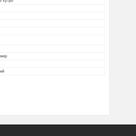
е хутро
змір
ий