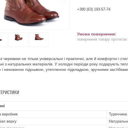
+380 (63) 193-57-74
повернення товару протягом
чі черевики не тільки універсальні і практичні, але й комфортні і сти
ні з натуральних матеріалів. У холодні періоди року подарують теп
 і нековзною підошвою, утепленою підкладкою, зручними застібкам
ТЕРИСТИКИ
вні
а виробник
Туреччина
іал верху
Натуральн