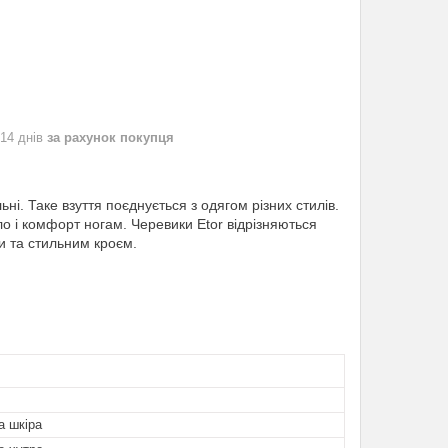
 14 днів
за рахунок покупця
льні. Таке взуття поєднується з одягом різних стилів.
ло і комфорт ногам. Черевики Etor відрізняються
и та стильним кроєм.
а шкіра