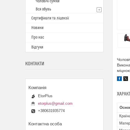
Чоловічі сумки
Вся обувь
Сертифікати та ліцензії
Новини
Про нас
Відгуки
Чолові
КОНТАКТИ
Викона
міцною
ХАРАК
EtorPlus
etorplus@gmail.com
Осно
+380631935774
Країн
Матер