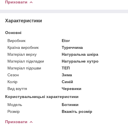
Приховати
Характеристики
Основні
Виробник
Etor
Країна виробник
Туреччина
Матеріал верху
Натуральна шкіра
Матеріал підкладки
Натуральне хутро
Матеріал підошви
ТЕП
Сезон
Зима
Колір
Синій
Вид взуття
Черевики
Користувальницькі характеристики
Мoдель
Ботинки
Розмір
Вкажіть розмір
Приховати