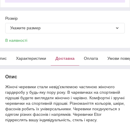
Розмір
Укажите размер
В наявності
пис
Характеристики
Доставка
Оплата
Умови пове
Опис
Жіночі черевики стали невід'ємлемою частиною жіночого
гардеробу у будь-яку пору року. В чаревичках на спортивній
підошві будете виглядати жіночно і чарівно. Комфортні і зручні
черевички на спортивній підошві. Різноманіття кольорів, шкіри,
фасонів робить їх універсальними. Черевики поєднуються з
одягом різних фасонів і напрямків. Черевички Etor
підкреслять вашу індивідуальність, стиль і красу.