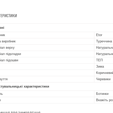
ТЕРИСТИКИ
вні
ник
Etor
а виробник
Туреччина
іал верху
Натуральн
іал підкладки
Натуральн
іал підошви
ТЕП
Зима
Коричневи
зуття
Черевики
стувальницькі характеристики
ль
Ботинки
р
Вкажіть ро