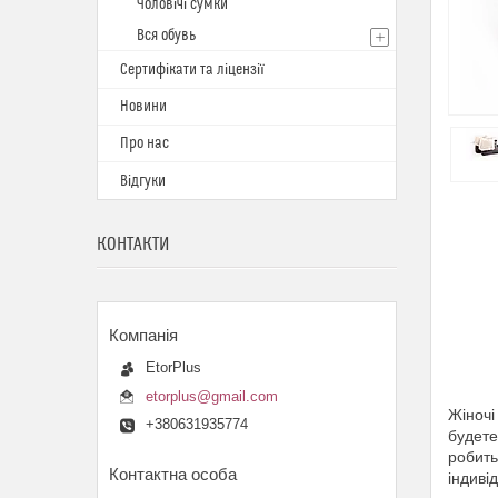
Чоловічі сумки
Вся обувь
Сертифікати та ліцензії
Новини
Про нас
Відгуки
КОНТАКТИ
EtorPlus
etorplus@gmail.com
Жіночі
+380631935774
будете
робить
індивід