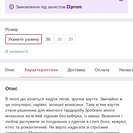
Замовлення під захистом
Розмір
Укажите размер
36
38
39
В наявності
Опис
Характеристики
Доставка
Оплата
Умови 
Опис
В теплі дні хочеться надіти легке, зручне взуття. Звичайно ж
це популярні, чарівні, затишні мокасини. Таке м'яке взуття
стане рішенням для жіночого гардеробу.Зроблені жіночі
мокасини на м'якій підошві без каблука, із замші. Визнання і
любов заслужили за поєднання з одягом в стилі бохо, кежуал,
етно та романтичний. Не варто надягати зі строгими
костюмами.Миловидні мокасини гармонюють з короткими