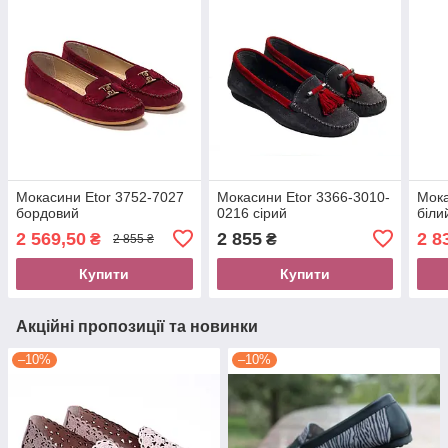
Мокасини Etor 3752-7027
Мокасини Etor 3366-3010-
Мока
бордовий
0216 сірий
біли
2 569,50
2 855
2 8
₴
₴
2 855 ₴
Купити
Купити
Акційні пропозиції та новинки
–10%
–10%