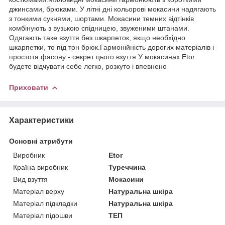
джинсами, брюками. У літні дні кольорові мокасини надягають
з тонкими сукнями, шортами. Мокасини темних відтінків
комбінують з вузькою спідницею, звуженими штанами.
Одягають таке взуття без шкарпеток, якщо необхідно
шкарпетки, то під тон брюк.Гармонійність дорогих матеріалів і
простота фасону - секрет цього взуття.У мокасинах Etor
будете відчувати себе легко, розкуто і впевнено
Приховати
Характеристики
Основні атрибути
Виробник
Etor
Країна виробник
Туреччина
Вид взуття
Мокасини
Матеріал верху
Натуральна шкіра
Матеріал підкладки
Натуральна шкіра
Матеріал підошви
ТЕП