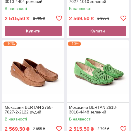
3010-4404 рожевий
7027-1010 зелений
В наявності
В наявності
2 515,50
2 569,50
₴
₴
2 795 ₴
2 855 ₴
Купити
Купити
–10%
–10%
Мокасини BERTAN 2755-
Мокасини BERTAN 2618-
7027-2-2122 рудий
3010-4448 зелений
В наявності
В наявності
2 569,50
2 515,50
₴
₴
2 855 ₴
2 795 ₴