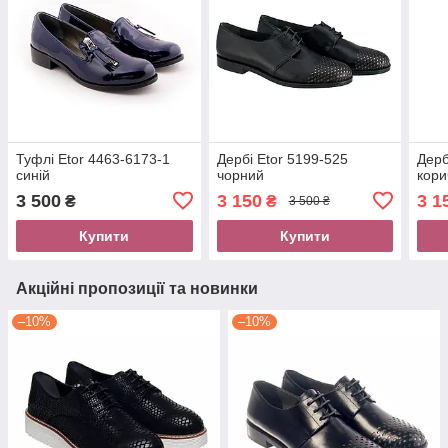
Туфлі Etor 4463-6173-1
Дербі Etor 5199-525
Дерб
синій
чорний
кори
3 500
3 150
3 1
₴
₴
3 500 ₴
Купити
Купити
Акційні пропозиції та новинки
–10%
–10%