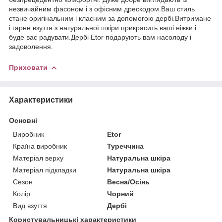
незвичайним фасоном і з офісним дрескодом.Ваш стиль
стане оригінальним і класним за допомогою дербі.Витримане
і гарне взуття з натуральної шкіри прикрасить ваші ніжки і
буде вас радувати.Дербі Etor подарують вам насолоду і
задоволення.
Приховати
Характеристики
Основні
Виробник
Etor
Країна виробник
Туреччина
Матеріал верху
Натуральна шкіра
Матеріал підкладки
Натуральна шкіра
Сезон
Весна/Осінь
Колір
Чорний
Вид взуття
Дербі
Користувальницькі характеристики