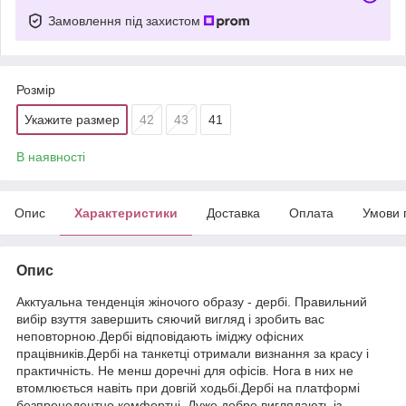
Замовлення під захистом
Розмір
Укажите размер
42
43
41
В наявності
Опис
Характеристики
Доставка
Оплата
Умови 
Опис
Акктуальна тенденція жіночого образу - дербі. Правильний
вибір взуття завершить сяючий вигляд і зробить вас
неповторною.Дербі відповідають іміджу офісних
працівників.Дербі на танкетці отримали визнання за красу і
практичність. Не менш доречні для офісів. Нога в них не
втомлюється навіть при довгій ходьбі.Дербі на платформі
безпрецедентно комфортні. Дуже добре виглядають із