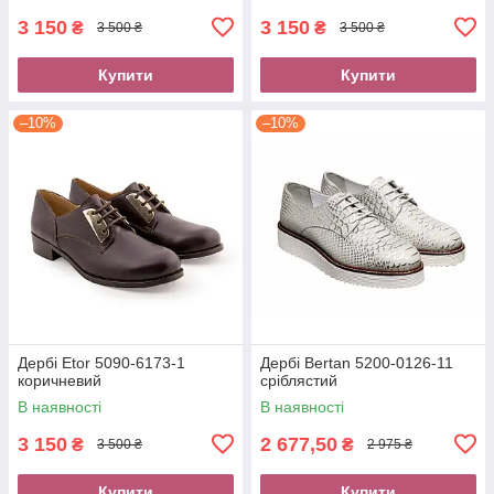
3 150
3 150
₴
₴
3 500 ₴
3 500 ₴
Купити
Купити
–10%
–10%
Дербі Etor 5090-6173-1
Дербі Bertan 5200-0126-11
коричневий
сріблястий
В наявності
В наявності
3 150
2 677,50
₴
₴
3 500 ₴
2 975 ₴
Купити
Купити