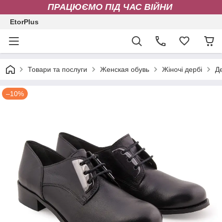
ПРАЦЮЄМО ПІД ЧАС ВІЙНИ
EtorPlus
Товари та послуги
Женская обувь
Жіночі дербі
Д
–10%