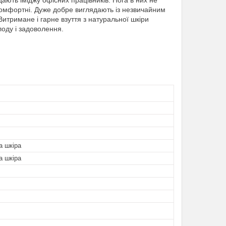
ють іміджу офісних працівників. Нога в них не
комфортні. Дуже добре виглядають із незвичайним
итримане і гарне взуття з натуральної шкіри
лоду і задоволення.
а шкіра
а шкіра