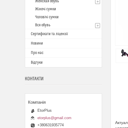
Женская обувь
Жіночі сумки
Чоловічі сумки
Вся обувь
Сертифікати та ліцензії
Новини
Про нас
Відгуки
КОНТАКТИ
EtorPlus
etorplus@gmail.com
Актуал
+380631935774