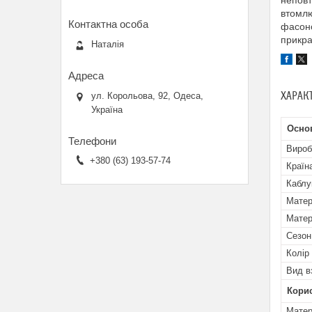
неповт
втомлю
фасоно
прикра
Наталія
ХАРАК
ул. Корольова, 92, Одеса,
Україна
Осно
Вироб
+380 (63) 193-57-74
Країн
Каблу
Матер
Матер
Сезон
Колір
Вид в
Кори
Матер