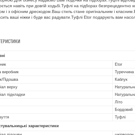
орною.Для бізнесу надаємо Вам лодочки на підборах.Туфлі відповіда
ється навіть при довгій ходьбі.Туфлі на підборах безпрецедентно 
м і з офісним дрескодом.Ваш стиль стане оригінальним і класним.В
сить ваші ніжки і буде вас радувати.Туфлі Etor подарують вам насо
ТЕРИСТИКИ
вні
ник
Etor
а виробник
Туреччина
к/Підошва
Каблук
іал верху
Натуральн
іал підкладки
Натуральн
Літо
Бордовий
зуття
Туфлі
стувальницькі характеристики
іал підошви
шкірволон