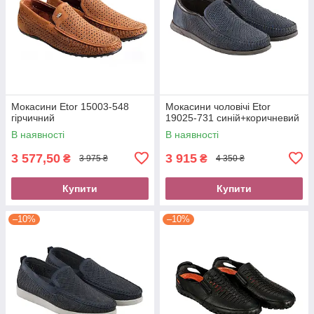
Мокасини Etor 15003-548
Мокасини чоловічі Etor
гірчичний
19025-731 синій+коричневий
В наявності
В наявності
3 577,50
3 915
₴
₴
3 975 ₴
4 350 ₴
Купити
Купити
–10%
–10%