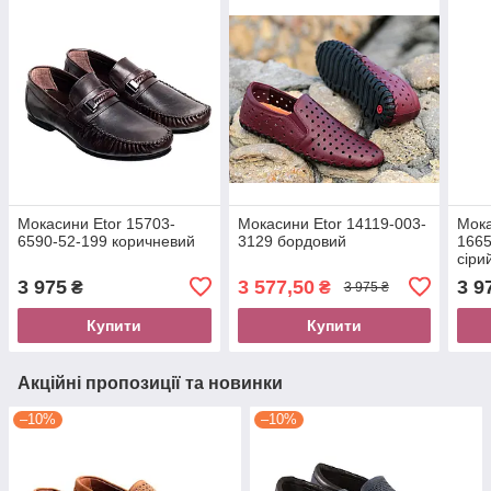
Мокасини Etor 15703-
Мокасини Etor 14119-003-
Мока
6590-52-199 коричневий
3129 бордовий
1665
сіри
3 975
3 577,50
3 9
₴
₴
3 975 ₴
Купити
Купити
Акційні пропозиції та новинки
–10%
–10%