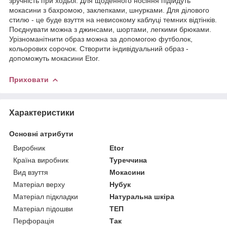
зручність при ходьбі. Для щоденного носіння підійдуть
мокасини з бахромою, заклепками, шнурками. Для ділового
стилю - це буде взуття на невисокому каблуці темних відтінків.
Поєднувати можна з джинсами, шортами, легкими брюками.
Урізноманітнити образ можна за допомогою футболок,
кольорових сорочок. Створити індивідуальний образ -
допоможуть мокасини Etor.
Приховати
Характеристики
Основні атрибути
Виробник
Etor
Країна виробник
Туреччина
Вид взуття
Мокасини
Матеріал верху
Нубук
Матеріал підкладки
Натуральна шкіра
Матеріал підошви
ТЕП
Перфорація
Так