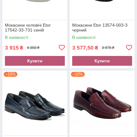
Мокасини чоловічі Etor
Мокасини Etor 13574-003-3
17542-33-731 синій
чорний
В наявності
В наявності
3 915
3 577,50
₴
₴
4 350 ₴
3 975 ₴
Купити
Купити
–10%
–10%