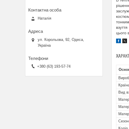
В тепл
рішенн
заслуж
костюм
Наталія
тонким
взуття
цього 
ул. Корольова, 92, Одеса,
Україна
ХАРАК
+380 (63) 193-57-74
Основ
Вироб
Країн
Вид в
Матер
Матер
Матер
Сезон
Колір