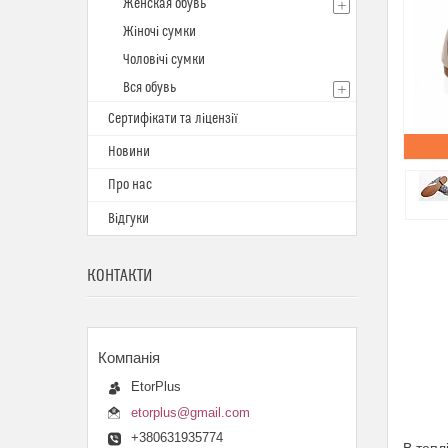
Женская обувь
Жіночі сумки
Чоловічі сумки
Вся обувь
Сертифікати та ліцензії
Новини
Про нас
Відгуки
КОНТАКТИ
EtorPlus
etorplus@gmail.com
+380631935774