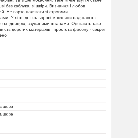
 чарівні, затишні мокасини. Таке м'яке взуття стане
і без каблука, зі шкіри. Визнання і любов
ий. Не варто надягати зі строгими
и. У літні дні кольорові мокасини надягають з
кою спідницею, звуженими штанами. Одягають таке
ність дорогих матеріалів і простота фасону - секрет
нено
а шкіра
а шкіра