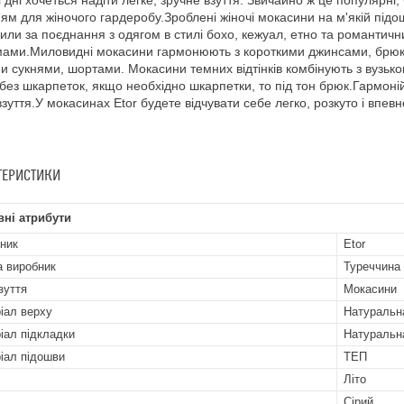
і дні хочеться надіти легке, зручне взуття. Звичайно ж це популярні,
ям для жіночого гардеробу.Зроблені жіночі мокасини на м'якій підошв
или за поєднання з одягом в стилі бохо, кежуал, етно та романтичн
ами.Миловидні мокасини гармонюють з короткими джинсами, брюкам
и сукнями, шортами. Мокасини темних відтінків комбінують з вузь
 без шкарпеток, якщо необхідно шкарпетки, то під тон брюк.Гармоній
взуття.У мокасинах Etor будете відчувати себе легко, розкуто і впев
ТЕРИСТИКИ
ні атрибути
ник
Etor
а виробник
Туреччина
зуття
Мокасини
іал верху
Натуральн
іал підкладки
Натуральн
іал підошви
ТЕП
Літо
Сірий