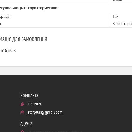
стувальницькі характеристики
рація
Так
р
Вкажіть ро
МАЦІЯ ДЛЯ ЗАМОВЛЕННЯ
 515,50 ₴
EtorPlus
etorplus@gmail.com