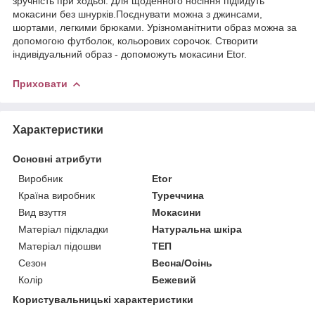
зручність при ходьбі. Для щоденного носіння підійдуть
мокасини без шнурків.Поєднувати можна з джинсами,
шортами, легкими брюками. Урізноманітнити образ можна за
допомогою футболок, кольорових сорочок. Створити
індивідуальний образ - допоможуть мокасини Etor.
Приховати
Характеристики
Основні атрибути
Виробник
Etor
Країна виробник
Туреччина
Вид взуття
Мокасини
Матеріал підкладки
Натуральна шкіра
Матеріал підошви
ТЕП
Сезон
Весна/Осінь
Колір
Бежевий
Користувальницькі характеристики