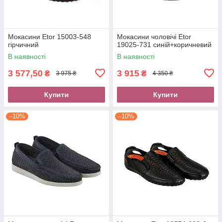
Мокасини Etor 15003-548
Мокасини чоловічі Etor
гірчичний
19025-731 синій+коричневий
В наявності
В наявності
3 577,50
3 915
₴
₴
3 975 ₴
4 350 ₴
Купити
Купити
–10%
–10%