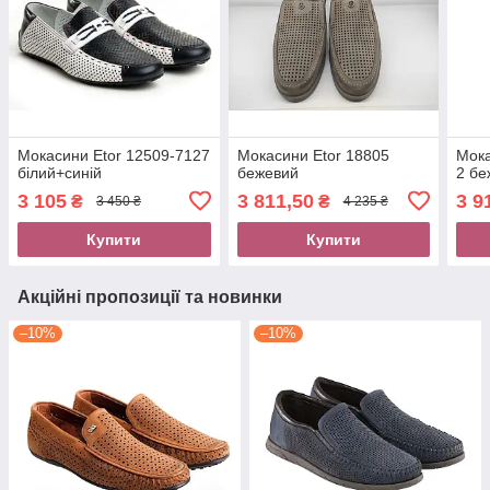
Мокасини Etor 12509-7127
Мокасини Etor 18805
Мока
білий+синій
бежевий
2 бе
3 105
3 811,50
3 9
₴
₴
3 450 ₴
4 235 ₴
Купити
Купити
Акційні пропозиції та новинки
–10%
–10%