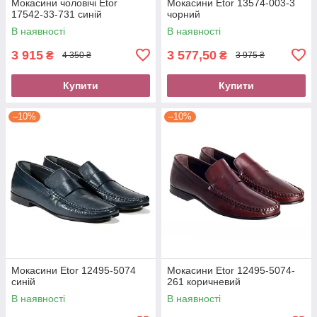
Мокасини чоловічі Etor
Мокасини Etor 13574-003-3
17542-33-731 синій
чорний
В наявності
В наявності
3 915
3 577,50
₴
₴
4 350 ₴
3 975 ₴
Купити
Купити
–10%
–10%
Мокасини Etor 12495-5074
Мокасини Etor 12495-5074-
синій
261 коричневий
В наявності
В наявності