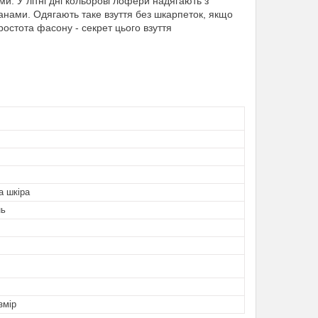
 У літні дні кольорові лофери надягають з
нами. Одягають таке взуття без шкарпеток, якщо
ростота фасону - секрет цього взуття
а шкіра
нь
змір