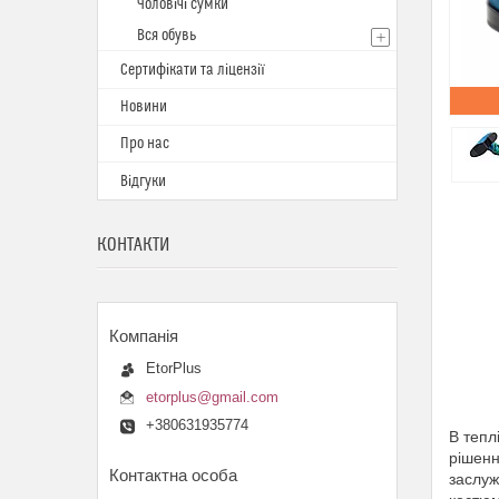
Чоловічі сумки
Вся обувь
Сертифікати та ліцензії
Новини
Про нас
Відгуки
КОНТАКТИ
EtorPlus
etorplus@gmail.com
+380631935774
В тепл
рішенн
заслуж