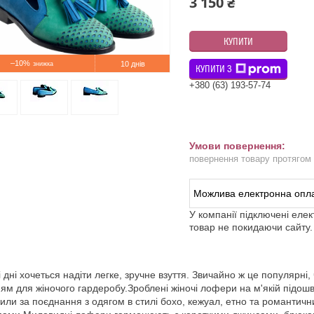
3 150 ₴
КУПИТИ
–10%
10 днів
КУПИТИ З
+380 (63) 193-57-74
повернення товару протягом
У компанії підключені еле
товар не покидаючи сайту.
і дні хочеться надіти легке, зручне взуття. Звичайно ж це популярні,
ям для жіночого гардеробу.Зроблені жіночі лофери на м'якій підош
или за поєднання з одягом в стилі бохо, кежуал, етно та романтичн