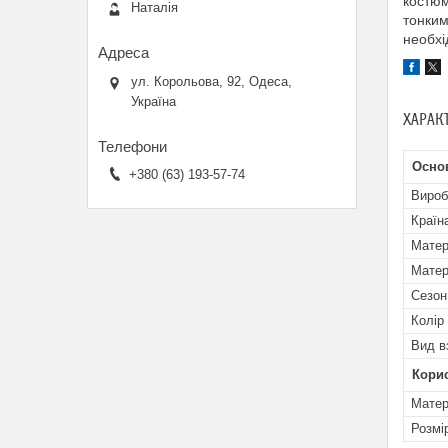
костюм
Наталія
тонким
необхі
ул. Корольова, 92, Одеса,
Україна
ХАРАК
Осно
+380 (63) 193-57-74
Вироб
Країн
Матер
Матер
Сезон
Колір
Вид в
Кори
Матер
Розмі