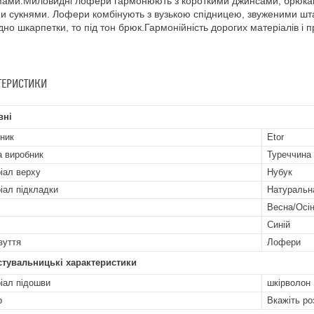
ами.Миловидні лофери гармонюють з короткими джинсами, брюками.
и сукнями. Лофери комбінують з вузькою спідницею, звуженими шта
дно шкарпетки, то під тон брюк.Гармонійність дорогих матеріалів і п
ТЕРИСТИКИ
вні
ник
Etor
а виробник
Туреччина
іал верху
Нубук
іал підкладки
Натуральн
Весна/Осі
Синій
зуття
Лофери
стувальницькі характеристики
іал підошви
шкірволон
р
Вкажіть ро