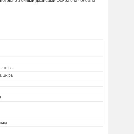
 потрібно з синіми джинсами.Обираючи чоловіче
а шкіра
а шкіра
й
змір