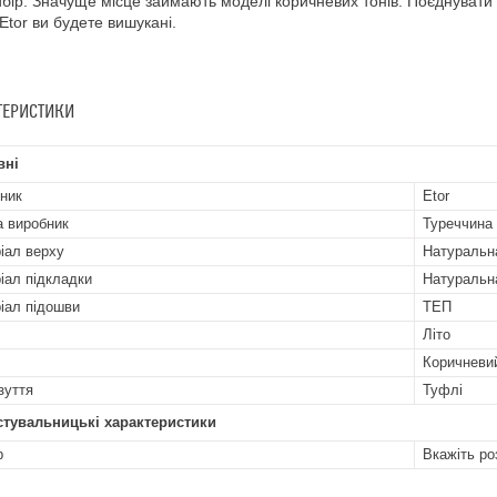
бір. Значуще місце займають моделі коричневих тонів. Поєднувати
 Etor ви будете вишукані.
ТЕРИСТИКИ
вні
ник
Etor
а виробник
Туреччина
іал верху
Натуральн
іал підкладки
Натуральн
іал підошви
ТЕП
Літо
Коричневи
зуття
Туфлі
стувальницькі характеристики
р
Вкажіть ро