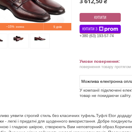
3 612,50 ₴
КУПИТИ
–15%
9 днів
КУПИТИ З
+380 (63) 193-57-74
повернення товару протягом
У компанії підключені еле
товар не покидаючи сайту.
иво уявити строгий стиль без класичних туфель.Туфлі Etor додадуть
ки - легкі і придатні для щоденного використання. Добре поєднують
ною і гладкою шкірою, створюють Вам неповторний образ.Коричнев