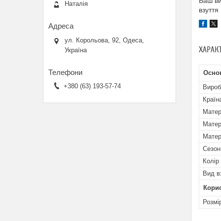
Ваш ви
Наталія
взуття
ул. Корольова, 92, Одеса,
ХАРАК
Україна
Осно
+380 (63) 193-57-74
Вироб
Країн
Матер
Матер
Матер
Сезон
Колір
Вид в
Кори
Розмі