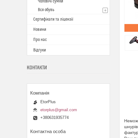
Чоловічі сумки
Вся обувь
Сертифікати та ліцензії
Новини
Про нас
Відгуки
КОНТАКТИ
EtorPlus
etorplus@gmail.com
+380631935774
Неможл
шнурів
фактур