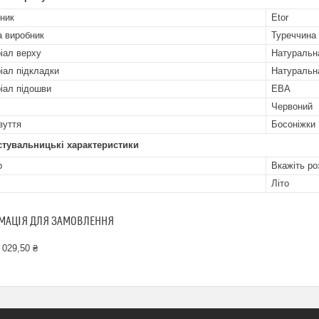
ник
Etor
а виробник
Туреччина
іал верху
Натуральн
іал підкладки
Натуральн
іал підошви
ЕВА
Червоний
зуття
Босоніжки
стувальницькі характеристики
р
Вкажіть ро
Літо
МАЦІЯ ДЛЯ ЗАМОВЛЕННЯ
 029,50 ₴