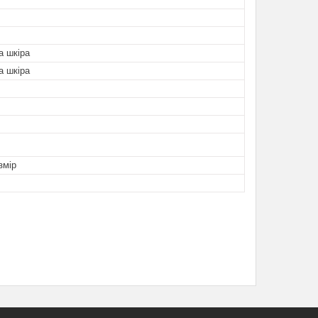
а шкіра
а шкіра
змір