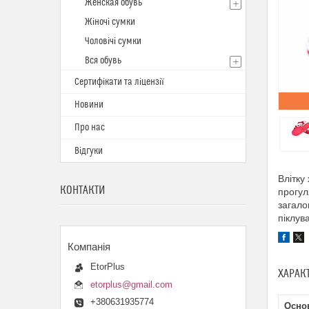
Женская обувь
Жіночі сумки
Чоловічі сумки
Вся обувь
Сертифікати та ліцензії
Новини
Про нас
Відгуки
Влітку
КОНТАКТИ
прогул
загало
піклув
EtorPlus
ХАРАК
etorplus@gmail.com
+380631935774
Основ