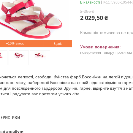
В наявності
Код:
5960-10544-
2 255 ₴
2 029,50 ₴
Компанія тимчасово не п
–10%
8 днів
повернення товару протягом
 хочеться легкості, свободи, буйства фарб.Босоніжки на легкій підош
янок по місту, набережнії.Босоніжки на легкій підошві відмінно г
м для повсякденного гардероба.Зручне, гарне, відкрите взуття з нат
атися і радувати вас протягом усього літа.
ТЕРИСТИКИ
ні атрибути