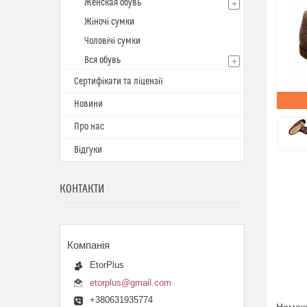
Женская обувь
Жіночі сумки
Чоловічі сумки
Вся обувь
Сертифікати та ліцензії
Новини
Про нас
Відгуки
КОНТАКТИ
EtorPlus
etorplus@gmail.com
+380631935774