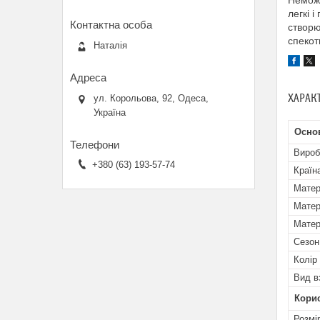
Неможл
легкі 
створю
спекот
Наталія
ХАРАК
ул. Корольова, 92, Одеса,
Україна
Осно
Вироб
+380 (63) 193-57-74
Країн
Матер
Матер
Матер
Сезон
Колір
Вид в
Кори
Розмі