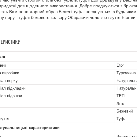
иво уявити строгий стиль без туфель.Туфлі Etor додадуть у Ваш нар
і придатні для щоденного використання. Добре поєднуються з брюка
ють Вам неповторний образ.Бежеві туфлі поєднуються з будь-яким
ну пору - туфлі бежевого кольору.Обираючи чоловіче взуття Etor ви
ТЕРИСТИКИ
вні
ник
Etor
а виробник
Туреччина
іал верху
Натуральн
іал підкладки
Натуральн
іал підошви
ТЕП
Літо
Бежевий
зуття
Туфлі
стувальницькі характеристики
р
Вкажіть ро