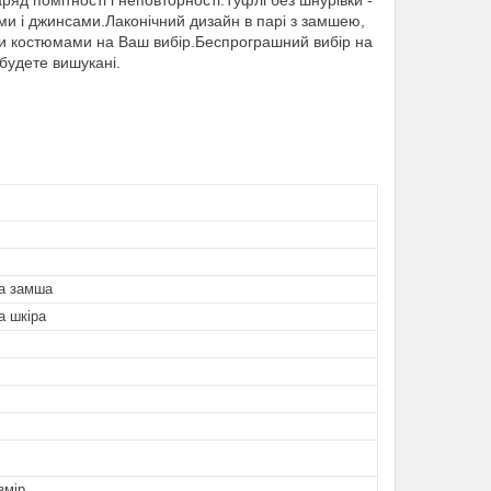
яд помітності і неповторності.Туфлі без шнурівки -
ми і джинсами.Лаконічний дизайн в парі з замшею,
и костюмами на Ваш вибір.Беспрограшний вибір на
 будете вишукані.
а замша
а шкіра
змір