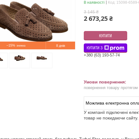
В наявності
Код:
15098-6589-
3 145 ₴
2 673,25 ₴
КУПИТИ
–15%
8 днів
КУПИТИ З
+380 (63) 193-57-74
повернення товару протягом
У компанії підключені еле
товар не покидаючи сайту.