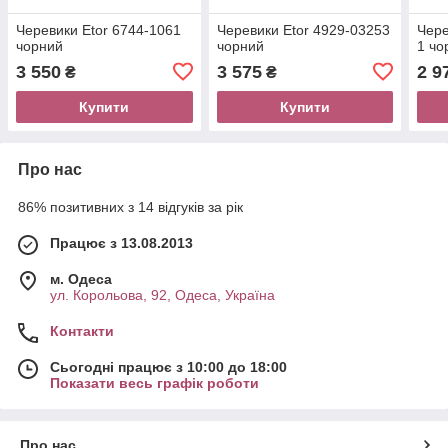
Черевики Etor 6744-1061
Черевики Etor 4929-03253
Чере
чорний
чорний
1 чо
3 550
3 575
2 9
₴
₴
Купити
Купити
Про нас
86% позитивних з 14 відгуків за рік
Працює з 13.08.2013
м. Одеса
ул. Корольова, 92, Одеса, Україна
Контакти
Сьогодні працює з 10:00 до 18:00
Показати весь графік роботи
Про нас